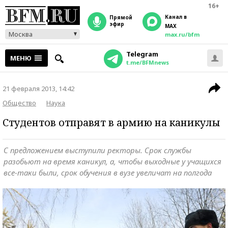
16+
Канал в
прямой
эфир
MAX
Москва
max.ru/bfm
Telegram
МЕНЮ
t.me/BFMnews
21 февраля 2013, 14:42
Общество
Наука
Студентов отправят в армию на каникулы
С предложением выступили ректоры. Срок службы
разобьют на время каникул, а, чтобы выходные у учащихся
все-таки были, срок обучения в вузе увеличат на полгода