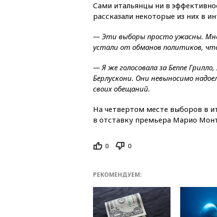
Сами итальянцы ни в эффективнос
рассказали некоторые из них в и
— Эти выборы просто ужасны. Мне
устали от обманов политиков, чт
— Я же голосовала за Беппе Грилло
Берлускони. Они невыносимо надое
своих обещаний.
На четвертом месте выборов в и
в отставку премьера Марио Монт
0
0
РЕКОМЕНДУЕМ: