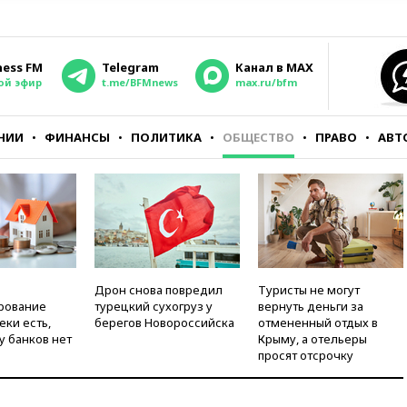
ness FM
Telegram
Канал в MAX
ой эфир
t.me/BFMnews
max.ru/bfm
НИИ
ФИНАНСЫ
ПОЛИТИКА
ОБЩЕСТВО
ПРАВО
АВТ
Дрон снова повредил
Туристы не могут
рование
турецкий сухогруз у
вернуть деньги за
еки есть,
берегов Новороссийска
отмененный отдых в
у банков нет
Крыму, а отельеры
просят отсрочку