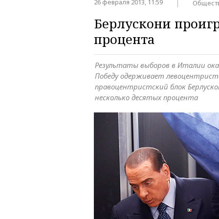
26 февраля 2013, 11:59
Общест
Берлускони проигр
процента
Результаты выборов в Италии ок
Победу одерживает левоцентристс
правоцентристский блок Берлуско
несколько десятых процента