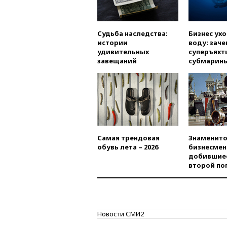
Судьба наследства:
Бизнес ух
истории
воду: заче
удивительных
суперъяхт
завещаний
субмарин
Самая трендовая
Знаменито
обувь лета – 2026
бизнесмен
добившиес
второй по
Новости СМИ2