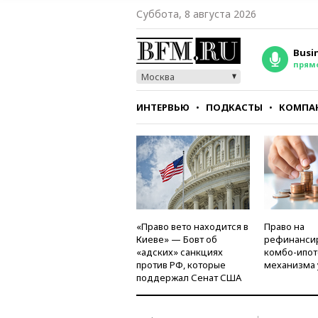
Суббота, 8 августа 2026
Busi
прям
Москва
ИНТЕРВЬЮ
ПОДКАСТЫ
КОМПА
СТИЛЬ
ТЕСТЫ
«Право вето находится в
Право на
Киеве» — Бовт об
рефинанси
«адских» санкциях
комбо-ипот
против РФ, которые
механизма 
поддержал Сенат США