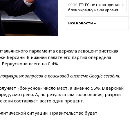
00:30
FT: ЕС не готов принять в
блок Украину из-за уровня
коррупции
Все новости »
вчера, 23:35
Лукашенко
объяснил экономическую
выгоду безвизового режима с
ЕС
вчера, 22:59
На башню
 итальянского парламента одержала левоцентристская
ресторана «Армения» в
жи Берсани. В нижней палате его партия опередила
Москве вернут утраченную
Берлускони всего на 0,4%.
скульптуру балерины
вчера, 22:45
Литовец
опулярных запросов в поисковой системе Google сегодня.
протаранил погранпункт при
попытке попасть в Россию
олучает «бонусное» число мест, а именно 55%. В верхней
вчера, 22:28
Бессент
предусмотрено. А, по результатам голосования, разрыв
анонсировал скорое
кони составляет всего один процент.
соглашение о прекращении
огня США и Ирана
олитической ситуации. Правительство будет
вчера, 22:15
Три человека
получили ножевые ранения
при нападении в Чехии