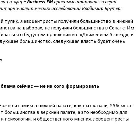
лии в эфире
Business FM
прокомментировал эксперт
вчера, 22:00
Путин поручил
итарно-политических исследований Владимир Брутер:
выделить средства на новые
РЛС для Белгородской
й тупик. Левоцентристы получили большинство в нижней
области
шинства на выборах, не получили большинства в Сенате. Им
вчера, 21:56
The Atlantic: Маск
иваться о будущем правлении и с «Движением 5 звезд», и
отказал Украине в
едующее большинство, следующая власть будет очень
использовании Starlink для
атак вглубь РФ
вчера, 21:35
После пожара на
?
складе в Брянске возбудили
уголовное дело
вчера, 21:26
Лидеры сборной
РФ по гимнастике получили
облема сейчас — не из кого формировать
официальный отказ в визах от
Хорватии
жно и самим в нижней палате, как вы сказали, 55% мест
вчера, 21:15
Пентагон
опубликовал 16 новых видео с
ет большинства в верхней палате, а это необходимо для
НЛО
я и психологии, и общественного мнения, левоцентристы
вчера, 21:00
На границе
Украины с Польшей скопилось