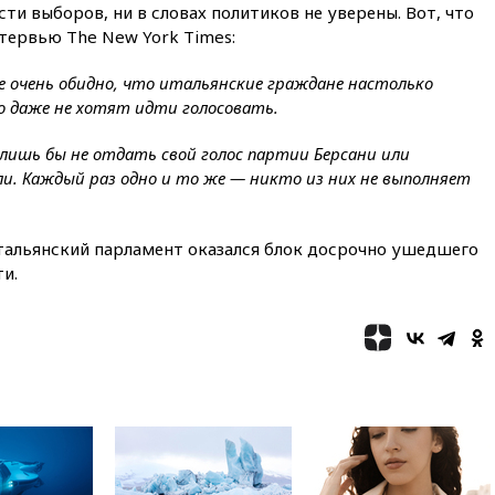
Ирана
ти выборов, ни в словах политиков не уверены. Вот, что
нтервью The New York Times:
вчера, 20:00
СК возбудил дело
против журналистки Катерины
 очень обидно, что итальянские граждане настолько
Гордеевой о фейках о ВС
России
о даже не хотят идти голосовать.
вчера, 19:45
ISU предоставил
, лишь бы не отдать свой голос партии Берсани или
нейтральный статус
ли. Каждый раз одно и то же — никто из них не выполняет
фигуристкам Валиевой и
Трусовой
вчера, 19:35
Зеленский
тальянский парламент оказался блок досрочно ушедшего
впервые совершил
и.
официальный визит в Сербию
вчера, 19:19
Россиянка
погибла во Французских
Альпах
вчера, 19:00
Открытое
горение на складе в Брянске
ликвидировано
вчера, 18:55
Минобороны
отчиталось об ударах по двум
украинским сухогрузам в