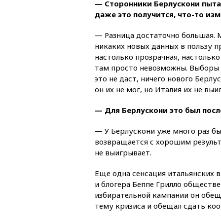
— Сторонники Берлускони пытаю
даже это получится, что-то изм
— Разница достаточно большая. М
никаких новых данных в пользу п
настолько прозрачная, настолько
там просто невозможны. Выборы 
это не даст, ничего нового Берл
он их не мог, но Италия их не выи
— Для Берлускони это был пос
— У Берлускони уже много раз бы
возвращается с хорошим результа
не выигрывает.
Еще одна сенсация итальянских 
и блогера Беппе Грилло обществе
избирательной кампании он обеща
тему кризиса и обещал сдать ко