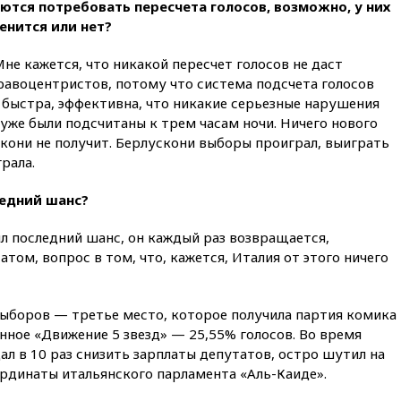
свыше 6,5 тысячи грузовиков
тся потребовать пересчета голосов, возможно, у них
енится или нет?
вчера, 20:53
Швыдкой:
«Интервидение» точно
пройдет в 2026 году
не кажется, что никакой пересчет голосов не даст
равоцентристов, потому что система подсчета голосов
вчера, 20:45
ПВО за день
 быстра, эффективна, что никакие серьезные нарушения
сбила еще 75 украинских
беспилотников над Россией
уже были подсчитаны к трем часам ночи. Ничего нового
ускони не получит. Берлускони выборы проиграл, выиграть
вчера, 20:35
Велосипедист
грала.
погиб при атаке FPV-дрона в
Белгородской области
ледний шанс?
вчера, 20:30
Лидию Невзорову
заочно арестовали по делу о
л последний шанс, он каждый раз возвращается,
финансировании
том, вопрос в том, что, кажется, Италия от этого ничего
экстремизма
вчера, 20:20
Суд США
постановил остановить
выборов — третье место, которое получила партия комика
строительство бального зала в
нное «Движение 5 звезд» — 25,55% голосов. Во время
Белом доме
л в 10 раз снизить зарплаты депутатов, остро шутил на
вчера, 20:15
Сенат США
ординаты итальянского парламента «Аль-Каиде».
одобрил ужесточение
санкций против России и