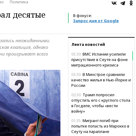
во
Политика
ал десятые
В фокусе:
Запрос дня от Google
азались неожиданными.
Лента новостей
кая коалиция, однако
ни проигрывает всего
05:30
ВМС Испании усилили
присутствие в Сеуте на фоне
миграционного кризиса
03:30
В Минстрое сравнили
качество жилья в Нью-Йорке и
России
02:30
Трамп попросил
отпустить его с круглого стола
в Госдепе, чтобы «вести
войну»
01:35
Мигрант погиб при
попытке попасть из Марокко в
Сеуту на параплане