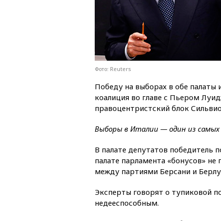
Фото: Reuters
Победу на выборах в обе палаты
коалиция во главе с Пьером Луид
правоцентристский блок Сильвио 
Выборы в Италии — один из самых п
В палате депутатов победитель п
палате парламента «бонусов» не 
между партиями Берсани и Берлус
Эксперты говорят о тупиковой п
недееспособным.