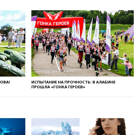
наличие трещин
вчера, 17:35
В Казани
пятилетний ребенок погиб при
падении из окна десятого
этажа
вчера, 17:17
Bloomberg:
киберкомандование США
расследует серию
самоубийств своих служащих
вчера, 17:00
Сняты
ограничения на полеты в
аэропорту Геленджика
ЛОВА!
ИСПЫТАНИЕ НА ПРОЧНОСТЬ: В АЛАБИНЕ
вчера, 16:50
В Братиславе
ПРОШЛА «ГОНКА ГЕРОЕВ»
загорелся крупнейший НПЗ
Slovnaft
вчера, 16:45
«Яблоко» подаст
иск к депутату Госдумы
Алексею Журавлеву
вчера, 16:35
Мельникова и
еще шесть гимнастов сборной
России не получили визы на