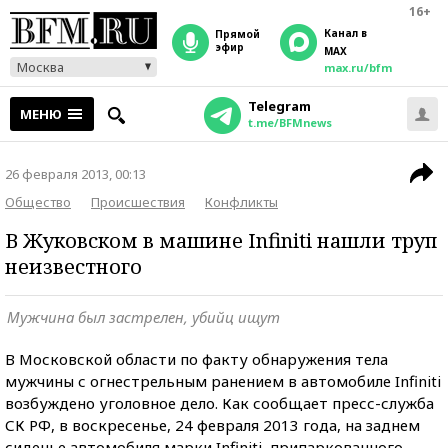
16+
Канал в
прямой
эфир
MAX
Москва
max.ru/bfm
Telegram
МЕНЮ
t.me/BFMnews
26 февраля 2013, 00:13
Общество
Происшествия
Конфликты
В Жуковском в машине Infiniti нашли труп
неизвестного
Мужчина был застрелен, убийц ищут
В Московской области по факту обнаружения тела
мужчины с огнестрельным ранением в автомобиле Infiniti
возбуждено уголовное дело. Как сообщает пресс-служба
СК РФ, в воскресенье, 24 февраля 2013 года, на заднем
сиденье автомобиля марки Infiniti, припаркованного