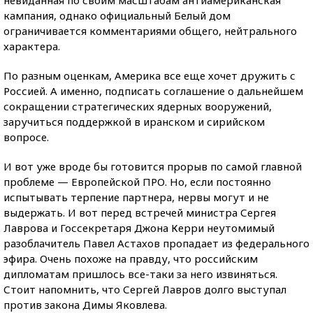
невиданная по своим масштабам антиамериканская
кампания, однако официальный Белый дом
ограничивается комментариями общего, нейтрального
характера.
По разным оценкам, Америка все еще хочет дружить с
Россией. А именно, подписать соглашение о дальнейшем
сокращении стратегических ядерных вооружений,
заручиться поддержкой в иранском и сирийском
вопросе.
И вот уже вроде бы готовится прорыв по самой главной
проблеме — Европейской ПРО. Но, если постоянно
испытывать терпение партнера, нервы могут и не
выдержать. И вот перед встречей министра Сергея
Лаврова и Госсекретаря Джона Керри неутомимый
разоблачитель Павел Астахов пропадает из федерального
эфира. Очень похоже на правду, что российским
дипломатам пришлось все-таки за него извиняться.
Стоит напомнить, что Сергей Лавров долго выступал
против закона Димы Яковлева.