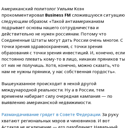
Американский политолог Уильям Коэн
прокомментировал
Business FM
сложившуюся ситуацию
следующим образом: «Такой антиамериканизм
подрывает основы нашего сотрудничества и
действительно не нужен россиянам. Потому что
Соединенные Штаты могут дать России очень многое. С
точки зрения здравоохранения, с точки зрения
образования с точки зрения инвестиций. И, конечно, если
постоянно плевать кому-то в лицо, никаких пряников ты
от них не получишь. Хотя, конечно, можно сказать, что
нам не нужны пряники, у нас собственная гордость».
Вышеуказанное происходит в некой другой
международной реальности. Ну а в России, тем
временем набирает силу очередная кампания — по
выявлению американской недвижимости.
Размандачивание грядет в Совете Федерации
.
За руку
хватают региональных мэров и чиновников. И вот
Астахов не исключение — его разоблачает Навальный.