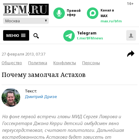
16+
Канал в
прямой
эфир
MAX
Москва
max.ru/bfm
Telegram
МЕНЮ
t.me/BFMnews
27 февраля 2013, 07:37
Общество
Политика
Конфликты
Персоны
Почему замолчал Астахов
Текст:
Дмитрий Дризе
На фоне первой встречи главы МИД Сергея Лаврова и
Госсекретаря Джона Керри детский омбудсмен явно
переусердствовал, считают политологи. Дальнейшая
востребованность Астахова будет зависеть от