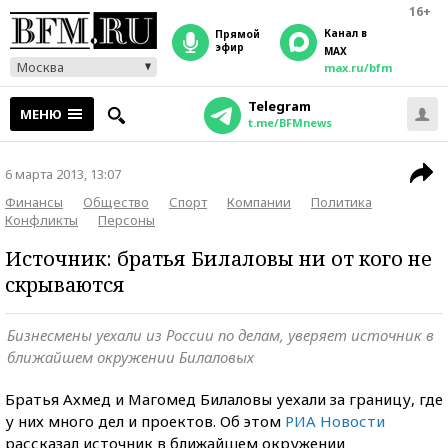
16+
Канал в
прямой
эфир
MAX
Москва
max.ru/bfm
Telegram
МЕНЮ
t.me/BFMnews
6 марта 2013, 13:07
Финансы
Общество
Спорт
Компании
Политика
Конфликты
Персоны
Источник: братья Билаловы ни от кого не
скрываются
Бизнесмены уехали из России по делам, уверяет источник в
ближайшем окружении Билаловых
Братья Ахмед и Магомед Билаловы уехали за границу, где
у них много дел и проектов. Об этом
РИА Новости
рассказал источник в ближайшем окружении