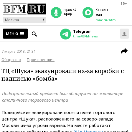
16+
Канал в
прямой
эфир
MAX
Москва
max.ru/bfm
Telegram
МЕНЮ
t.me/BFMnews
7 марта 2013, 21:31
Общество
Происшествия
ТЦ «Щука» эвакуировали из-за коробки с
надписью «бомба»
Подозрительный предмет был обнаружен на эскалаторе
столичного торгового центра
Полицейские эвакуировали посетителей торгового
центра «Щука», расположенного на северо-западе
Москвы из-за угрозы взрыва. На месте работают
кинологи с собаками, сообщает
РИА Новости
со ссылкой