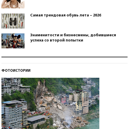
Самая трендовая обувь лета – 2026
Знаменитости и бизнесмены, добившиеся
успеха со второй попытки
Как защититься от солнца на курорте?
ФОТОИСТОРИИ
Кто изобрел средства связи?