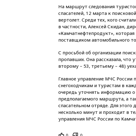
На маршрут следования туристо
спасателей, 12 марта к поисково
вертолет. Среди тех, кого счита
в частности, Алексей Скидан, ди
«Камчатнефтепродукт», которая
поставщиком автомобильного топ
С просьбой об организации поиск
пропавших. Она рассказала, что у
второму – 53, третьему – 48) уех
Главное управление МЧС России 
снегоходчикам и туристам в каж
очередь уточнять информацию о 
предполагаемого маршрута, а та
спасательном отряде. Для этого 
несколько минут и проходит в те
управления МЧС России по Камча
0
0