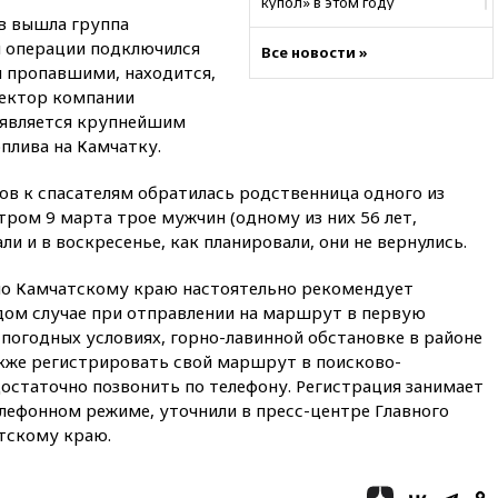
купол» в этом году
в вышла группа
вчера, 22:39
European Aquatics:
й операции подключился
Все новости »
у России есть право провести
ли пропавшими, находится,
ЧЕ по водным видам спорта в
ректор компании
2028 году
 является крупнейшим
вчера, 21:43
В Москве
лива на Камчатку.
начались испытания
беспилотного поезда
ов к спасателям обратилась родственница одного из
«Ласточка»
тром 9 марта трое мужчин (одному из них 56 лет,
вчера, 21:12
«Зенит» проиграл
али и в воскресенье, как планировали, они не вернулись.
дебютанту РПЛ «Родине» со
счетом 1:2
по Камчатскому краю настоятельно рекомендует
вчера, 20:44
WSJ: Трамп уже
дом случае при отправлении на маршрут в первую
готов прекратить войну с
погодных условиях, горно-лавинной обстановке в районе
Ираном без ядерной сделки
кже регистрировать свой маршрут в поисково-
вчера, 20:12
Финляндия не
достаточно позвонить по телефону. Регистрация занимает
намерена передавать Украине
лефонном режиме, уточнили в пресс-центре Главного
ракеты для Patriot
тскому краю.
вчера, 19:42
МВД намерено
сократить срок уплаты
автоштрафов для