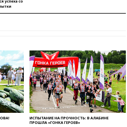
я успеха со
российских военных баз в
пытки
республике
вчера, 16:16
Bloomberg: США
потратят 400 млн долларов на
противодроновые лазеры
вчера, 15:48
Reuters:
европейский аналог Starlink
IRIS2 может появиться в 2029
году
вчера, 15:46
«Росатом»
возвращает специалистов в
Иран на АЭС «Бушер»
вчера, 15:15
В Москве
арестованы два руководителя
производителя БПЛА
вчера, 14:50
Лионель Месси
прибыл в Росарио на
похороны своего отца
ЛОВА!
ИСПЫТАНИЕ НА ПРОЧНОСТЬ: В АЛАБИНЕ
вчера, 14:14
Китай объявил
ПРОШЛА «ГОНКА ГЕРОЕВ»
высший уровень опасности из-