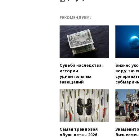
РЕКОМЕНДУЕМ:
Судьба наследства:
Бизнес ух
истории
воду: заче
удивительных
суперъяхт
завещаний
субмарин
Самая трендовая
Знаменито
обувь лета – 2026
бизнесмен