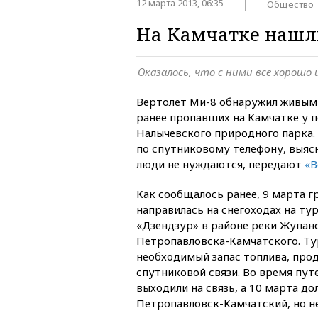
12 марта 2013, 06:35
Общество
На Камчатке нашл
Оказалось, что с ними все хорошо 
Вертолет Ми-8 обнаружил живым
ранее пропавших на Камчатке у п
Налычевского природного парка. 
по спутниковому телефону, выяс
люди не нуждаются, передают
«В
Как сообщалось ранее, 9 марта г
направилась на снегоходах на ту
«Дзендзур» в районе реки Жупано
Петропавловска-Камчатского. Ту
необходимый запас топлива, прод
спутниковой связи. Во время пут
выходили на связь, а 10 марта д
Петропавловск-Камчатский, но не