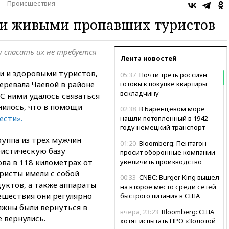
Происшествия
и живыми пропавших туристов
и спасать их не требуется
Лента новостей
и и здоровыми туристов,
05:37
Почти треть россиян
еревала Чаевой в районе
готовы к покупке квартиры
вскладчину
С ними удалось связаться
нилось, что в помощи
02:38
В Баренцевом море
ести».
нашли потопленный в 1942
году немецкий транспорт
руппа из трех мужчин
01:20
Bloomberg: Пентагон
ристическую базу
просит оборонные компании
ва в 118 километрах от
увеличить производство
ристы имели с собой
00:33
CNBC: Burger King вышел
уктов, а также аппараты
на второе место среди сетей
ешествия они регулярно
быстрого питания в США
олжны были вернуться в
вчера, 23:23
Bloomberg: США
 вернулись.
хотят испытать ПРО «Золотой