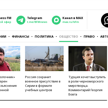
ness FM
Telegram
Канал в MAX
ой эфир
t.me/BFMnews
max.ru/bfm
НИИ
ФИНАНСЫ
ПОЛИТИКА
ОБЩЕСТВО
ПРАВО
АВТ
молочник»
Россия сохранит
Турция хочет выступить
ерен
военное присутствие в
в роли черноморского
азъяснения
Сирии в формате
миротворца.
онной
учебных центров
Комментарий Георгия
Бовта