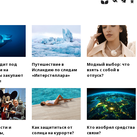
иностранцев с 60 дней до
суток
вчера, 19:13
Оборонным
компаниям в США поручено
оперативно нарастить
производство вооружений
вчера, 18:54
ТАСС: Украина
лишится половины аграрного
экспорта из-за простоя в
портах Одессы
одит под
Путешествие в
Модный выбор: что
м на
Исландию по следам
взять с собой в
вчера, 18:18
БПЛА повторно
ы закупают
«Интерстеллара»
отпуск?
атаковали Белгород
ы
вчера, 17:42
Израиль отверг
план Совета мира о выводе
войск из сектора Газа
вчера, 17:13
ТАСС: видео с
Моджтабой Хаменеи,
опубликованное сегодня,
снято давно
сти и
Как защититься от
Кто изобрел средства
вчера, 16:47
Сирия и Россия
ы,
солнца на курорте?
связи?
договорились о присутствии