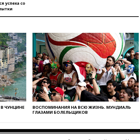
я успеха со
вчера, 11:11
Одесса осталась
пытки
без света и воды
вчера, 10:53
Три человека
погибли в результате ночной
атаки БПЛА ВСУ на Белгород
вчера, 10:31
ВС РФ ударили по
одесской портовой
инфраструктуре
вчера, 10:10
Премьер Японии
снова не упомянула, чья
атомная бомба разрушила
Нагасаки
вчера, 09:47
Два ребенка
ранены в ходе атаки БПЛА на
Белгород
В ЧУНЦИНЕ
ВОСПОМИНАНИЯ НА ВСЮ ЖИЗНЬ. МУНДИАЛЬ
вчера, 09:09
Минобороны: за
ГЛАЗАМИ БОЛЕЛЬЩИКОВ
ночь сбито 153 украинских
БПЛА
вчера, 08:50
Состояние
здоровья Джо Байдена