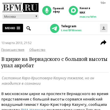
16+
Канал в
прямой
эфир
MAX
Москва
max.ru/bfm
Telegram
МЕНЮ
t.me/BFMnews
13 марта 2013, 21:52
Происшествия
Общество
В цирке на Вернадского с большой высоты
упал акробат
Состояние Каро-Кристовера Казунгу тяжелое, но он
находится в сознании
В московском цирке на проспекте Вернадского во время
представления с большой высоты сорвался кенийский
воздушный гимнаст Каро-Кристофер Казунгу, сообщила
агентству
РИА Новости
гендиректора цирка Татьяна