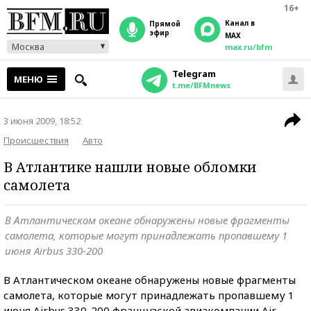
16+
Канал в
прямой
эфир
MAX
Москва
max.ru/bfm
Telegram
МЕНЮ
t.me/BFMnews
3 июня 2009, 18:52
Происшествия
Авто
В Атлантике нашли новые обломки
самолета
В Атлантическом океане обнаружены новые фрагменты
самолета, которые могут принадлежать пропавшему 1
июня Airbus 330-200
В Атлантическом океане обнаружены новые фрагменты
самолета, которые могут принадлежать пропавшему 1
июня Airbus 330-200 французской авиакомпании Air