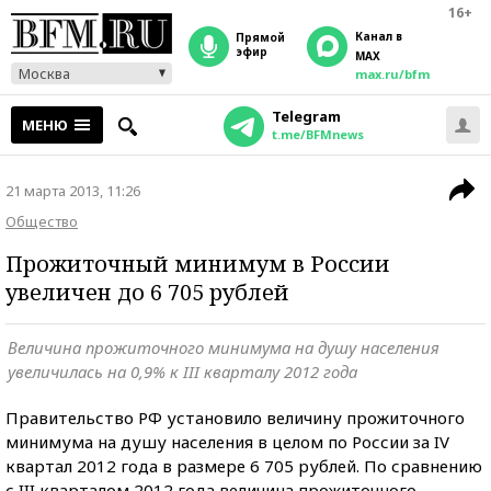
16+
Канал в
прямой
эфир
MAX
Москва
max.ru/bfm
Telegram
МЕНЮ
t.me/BFMnews
21 марта 2013, 11:26
Общество
Прожиточный минимум в России
увеличен до 6 705 рублей
Величина прожиточного минимума на душу населения
увеличилась на 0,9% к III кварталу 2012 года
Правительство РФ установило величину прожиточного
минимума на душу населения в целом по России за IV
квартал 2012 года в размере 6 705 рублей. По сравнению
с III кварталом 2012 года величина прожиточного