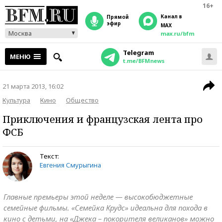
16+
Канал в
прямой
эфир
MAX
Москва
max.ru/bfm
Telegram
МЕНЮ
t.me/BFMnews
21 марта 2013, 16:02
Культура
Кино
Общество
Приключения и французская лента про
ФСБ
Текст:
Евгения Смурыгина
Главные премьеры этой неделе — высокобюджетные
семейные фильмы. «Семейка Крудс» идеальна для похода в
кино с детьми, на «Джека – покорителя великанов» можно