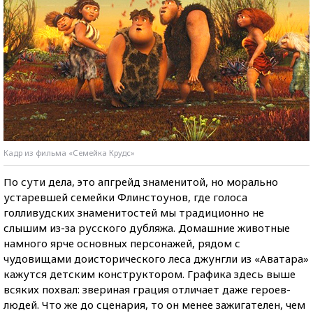
Кадр из фильма «Семейка Крудс»
По сути дела, это апгрейд знаменитой, но морально
устаревшей семейки Флинстоунов, где голоса
голливудских знаменитостей мы традиционно не
слышим из-за русского дубляжа. Домашние животные
намного ярче основных персонажей, рядом с
чудовищами доисторического леса джунгли из «Аватара»
кажутся детским конструктором. Графика здесь выше
всяких похвал: звериная грация отличает даже героев-
людей. Что же до сценария, то он менее зажигателен, чем