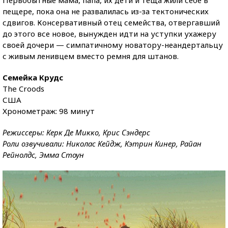
Первобытные мама, папа, их дети и теща жили себе в
пещере, пока она не развалилась из-за тектонических
сдвигов. Консервативный отец семейства, отвергавший
до этого все новое, вынужден идти на уступки ухажеру
своей дочери — симпатичному новатору-неандертальцу
с живым ленивцем вместо ремня для штанов.
Семейка Крудс
The Croods
США
Хронометраж: 98 минут
Режиссеры: Керк Де Микко, Крис Сэндерс
Роли озвучивали: Николас Кейдж, Кэтрин Кинер, Райан
Рейнолдс, Эмма Стоун