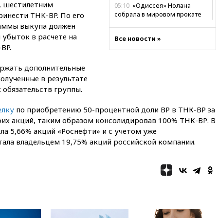
, шестилетним
05:10
«Одиссея» Нолана
собрала в мировом прокате
инести TНK-BP. По его
свыше $1 млрд
аммы выкупа должен
убыток в расчете на
02:22
Собянин сообщил о
Все новости »
BP.
высоких темпах строительства
недвижимости в Москве
ержать дополнительные
01:20
Россиянин в среднем
полученные в результате
съедает несколько арбузов за
сезон
 обязательств группы.
00:25
В Красноярском крае
елку
по приобретению 50-процентной доли ВР в ТНК-ВР за
идут поиски семьи, пропавшей
оих акций, таким образом консолидировав 100% ТНК-ВР. В
во время сплава
ла 5,66% акций «Роснефти» и с учетом уже
вчера, 23:30
Жителя Нижнего
тала владельцем 19,75% акций российской компании.
Тагила арестовали за реакции
в Теlegram
вчера, 22:50
Российский
режиссер Кирилл Соколов
снимет триллер для Netflix
вчера, 22:20
Турция призвала
к мораторию на удары по