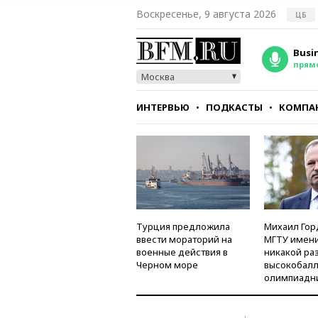
Воскресенье, 9 августа 2026
ЦБ
Busi
прям
Москва
ИНТЕРВЬЮ
ПОДКАСТЫ
КОМПА
СТИЛЬ
ТЕСТЫ
Турция предложила
Михаил Гор
ввести мораторий на
МГТУ имени
военные действия в
никакой ра
Черном море
высокобалл
олимпиадн