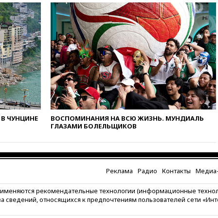
вчера, 10:27
Движение по
трассе «Новороссия»
восстановлено
вчера, 09:55
Силы ПВО
перехватили за утро 85 БПЛА
над территорией РФ
вчера, 09:25
Ильский НПЗ на
Кубани загорелся после
падения обломков дрона
вчера, 08:57
Собянин
сообщил о девяти БПЛА,
В ЧУНЦИНЕ
ВОСПОМИНАНИЯ НА ВСЮ ЖИЗНЬ. МУНДИАЛЬ
сбитых на подлете к Москве
ГЛАЗАМИ БОЛЕЛЬЩИКОВ
вчера, 08:42
Силы ПВО сбили
почти 400 БПЛА над
российскими регионами
Реклама
Радио
Контакты
Медиа-
вчера, 08:16
Лукашенко
призвал белорусов покупать
избы в селах
рименяются рекомендательные технологии (информационные техно
за сведений, относящихся к предпочтениям пользователей сети «Ин
вчера, 07:30
Нигерия стала
крупнейшим поставщиком