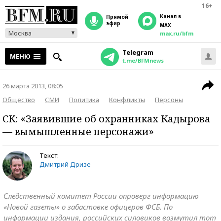
16+
Канал в
прямой
эфир
MAX
Москва
max.ru/bfm
Telegram
МЕНЮ
t.me/BFMnews
26 марта 2013, 08:05
Общество
СМИ
Политика
Конфликты
Персоны
СК: «Заявившие об охранниках Кадырова
— вымышленные персонажи»
Текст:
Дмитрий Дризе
Следственный комитет России опроверг информацию
«Новой газеты» о забастовке офицеров ФСБ. По
информации издания, российских силовиков возмутил тот