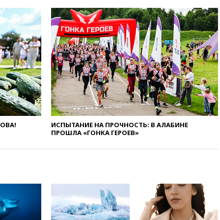
Иран в атаке на судно
нефтяной компании ADNOC в
Ормузе
вчера, 18:56
«Газпром»: объем
газа в европейских подземных
хранилищах достиг
антирекорда
вчера, 18:25
ТАСС: Уиткофф и
Кушнер могут вскоре посетить
Москву и Киев
вчера, 17:43
«Тиса» выдвинула
экс-председателя Верховного
ЛОВА!
ИСПЫТАНИЕ НА ПРОЧНОСТЬ: В АЛАБИНЕ
суда на пост президента
ПРОШЛА «ГОНКА ГЕРОЕВ»
Венгрии
вчера, 16:50
Politico: «Газовая
авантюра Германии ставит под
угрозу европейскую зиму»
вчера, 16:16
Беспилотник
взорвался вблизи
газопровода в Болгарии
вчера, 15:25
При атаке БПЛА в