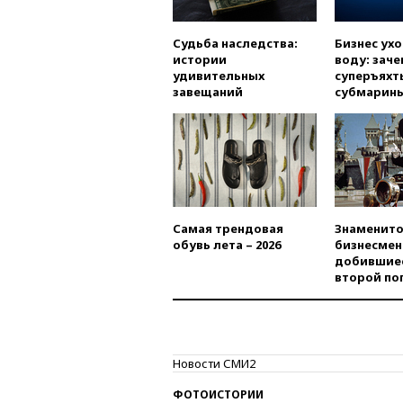
Судьба наследства:
Бизнес ух
истории
воду: заче
удивительных
суперъяхт
завещаний
субмарин
Самая трендовая
Знаменито
обувь лета – 2026
бизнесмен
добившиес
второй по
Новости СМИ2
ФОТОИСТОРИИ