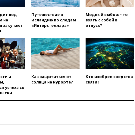
в Теlegram
вчера, 22:50
Российский
одит под
Путешествие в
Модный выбор: что
режиссер Кирилл Соколов
м на
Исландию по следам
взять с собой в
снимет триллер для Netflix
ы закупают
«Интерстеллара»
отпуск?
вчера, 22:20
Турция призвала
ы
к мораторию на удары по
торговым судам в Черном
море
вчера, 21:43
Экс-
председатель Верховного
суда Венгрии согласился стать
президентом республики
сти и
Как защититься от
Кто изобрел средства
вчера, 20:58
Финляндия
ы,
солнца на курорте?
связи?
введет экзамен для
я успеха со
претендентов на получение
пытки
гражданства
вчера, 20:12
Минобороны
Болгарии: упавший в стране
беспилотник, скорее всего,
был украинским
вчера, 19:29
ОАЭ обвинили