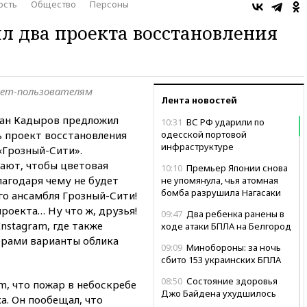
ость
Общество
Персоны
 два проекта восстановления
ет-пользователям
Лента новостей
зан Кадыров предложил
10:31
ВС РФ ударили по
 проект восстановления
одесской портовой
инфраструктуре
«Грозный-Сити».
ают, чтобы цветовая
10:10
Премьер Японии снова
лагодаря чему не будет
не упомянула, чья атомная
бомба разрушила Нагасаки
о ансамбля Грозный-Сити!
роекта… Ну что ж, друзья!
09:47
Два ребенка ранены в
nstagram, где также
ходе атаки БПЛА на Белгород
ерами варианты облика
09:09
Минобороны: за ночь
сбито 153 украинских БПЛА
08:50
Состояние здоровья
m, что пожар в небоскребе
Джо Байдена ухудшилось
а. Он пообещал, что