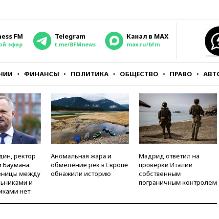
ness FM
Telegram
Канал в MAX
ой эфир
t.me/BFMnews
max.ru/bfm
НИИ
ФИНАНСЫ
ПОЛИТИКА
ОБЩЕСТВО
ПРАВО
АВТ
дин, ректор
Аномальная жара и
Мадрид ответил на
 Баумана:
обмеление рек в Европе
проверки Италии
зницы между
обнажили историю
собственным
ьниками и
пограничным контролем
иками нет