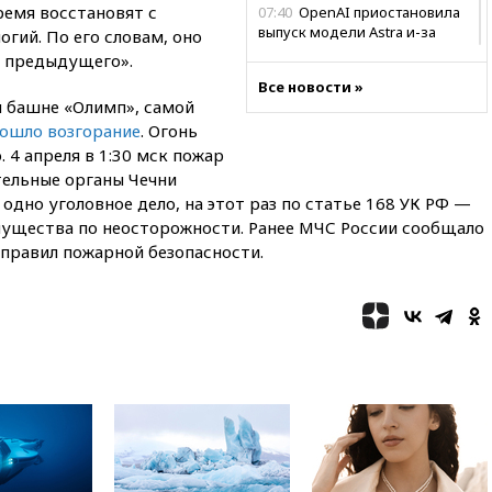
ремя восстановят с
07:40
OpenAI приостановила
выпуск модели Astra и-за
гий. По его словам, оно
потенциальных рисков
е предыдущего».
06:25
У берегов Италии
Все новости »
й башне «Олимп», самой
обнаружили затонувшее
судно древнеримских времен
ошло возгорание
. Огонь
. 4 апреля в 1:30 мск пожар
05:10
«Одиссея» Нолана
ельные органы Чечни
собрала в мировом прокате
свыше $1 млрд
одно уголовное дело, на этот раз по статье 168 УК РФ —
ущества по неосторожности. Ранее МЧС России сообщало
02:22
Собянин сообщил о
 правил пожарной безопасности.
высоких темпах строительства
недвижимости в Москве
01:20
Россиянин в среднем
съедает несколько арбузов за
сезон
00:25
В Красноярском крае
идут поиски семьи, пропавшей
во время сплава
вчера, 23:30
Жителя Нижнего
Тагила арестовали за реакции