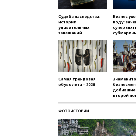
Судьба наследства:
Бизнес ух
истории
воду: заче
удивительных
суперъяхт
завещаний
субмарин
Самая трендовая
Знаменито
обувь лета – 2026
бизнесмен
добившиес
второй по
ФОТОИСТОРИИ