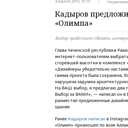
4 апреля 2013, 15:10
Недвижим
Кадыров предложил
«Олимпа»
Выбор предстоит сделать интерн
Глава Чеченской республики Рам
интернет-пользователям выбрать
сгоревшей высотки в комплексе 
«Дизайнеры убедительно настаив
гамма проекта была сохранена, б
нарушена задумка архитектурног
На ВАШ выбор, я предлагаю два п
Выбор за ВАМИ», — написал он в I
разместил предложенные дизайн
здания.
Ранее
Кадыров написал
в Instagra
«Олимп» произошел по воле Аллах