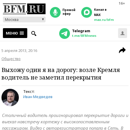
16+
Канал в
прямой
эфир
MAX
Москва
max.ru/bfm
Telegram
МЕНЮ
t.me/BFMnews
5 апреля 2013, 20:16
Общество
Выхожу один я на дорогу: возле Кремля
водитель не заметил перекрытия
Текст:
Иван Медведев
Столичный водитель проигнорировал перекрытие дороги и
выехал навстречу кортежу с высокопоставленным
пассажиром. Видео с авторегистратора попало в Сеть. В