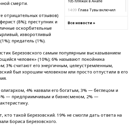
105 пляжах в Анапе
чной смерти.
14:09
Глава Тувы включил
те отрицательных отзывов)
сенатора Нарусову в список
кандидатов в Совфед
ферист (8%); преступник и
Все новости »
азличные оскорбительные
13:57
Wildberries запустит
нырливый, изворотливый
программу по открытию
партнерских хабов
(1%); предатель (1%).
13:53
Сенаторы Аргентины
ристик Березовского самым популярным высказыванием
одобрили скандальный
ющийся человек» (10%); 6% называют покойника
законопроект о частной
собственности
м; 3% считают его энергичным, целеустремленным,
вский был хорошим человеком или просто отпустили в его
13:36
ABC News: запасы
ия.
вооружений США достигли
крайне низкого уровня
 олигархом, 4% назвали его богатым, 3% — беглецом и
13:16
«Родина» просит
3% — предприимчивым и бизнесменом, 2% —
Верховный суд снять «Яблоко»
актеристику.
с выборов
13:11
Путин обсудил с
т, кто такой Березовский. 19% не смогли дать ответа на
президентом ОАЭ ситуацию в
вали Бориса Березовского.
Персидском заливе и на
Украине