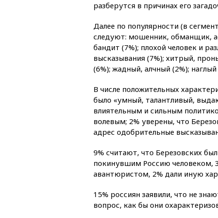
разберутся в причинах его загадо
Далее по популярности (в сегмен
следуют: мошенник, обманщик, а
бандит (7%); плохой человек и р
высказывания (7%); хитрый, про
(6%); жадный, алчный (2%); наглый 
В числе положительных характе
было «умный, талантливый, выда
влиятельным и сильным политико
волевым; 2% уверены, что Березо
адрес одобрительные высказыван
9% считают, что Березовских был
покинувшим Россию человеком, 
авантюристом, 2% дали иную хар
15% россиян заявили, что не знаю
вопрос, как бы они охарактеризо