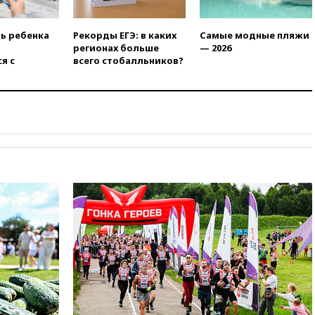
«Яблоко» ополчились
конкуренты
ть ребенка
Рекорды ЕГЭ: в каких
Самые модные пляжи
10:59
Торговые центры и кафе
регионах больше
— 2026
в России могут обязать
я с
всего стобалльников?
раздавать питьевую воду
бесплатно
10:41
Бывшая глава брокера
Mind Money Юлия Хандошко
признала свою вину
10:41
Пашинян: Армения
понимает невозможность
одновременного членства в
ЕС и ЕАЭС
10:21
ФСБ задержала более
20 сотрудников пунктов
обмена криптовалюты в
«Москве-Сити»
10:13
Минтранс предлагает
тратить средства дорожных
фондов на защиту трасс от
БПЛА