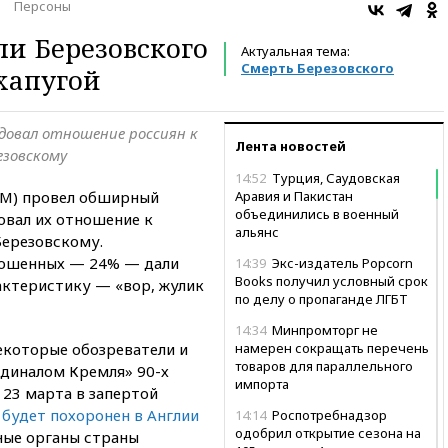
Персоны
ли Березовского
Актуальная тема:
Смерть Березовского
хапугой
довал отношение россиян к
Лента новостей
езовскому
14:52
Турция, Саудовская
ОМ) провел обширный
Аравия и Пакистан
объединились в военный
овал их отношение к
альянс
Березовскому.
рошенных — 24% — дали
14:39
Экс-издатель Popcorn
Books получил условный срок
ктеристику — «вор, жулик
по делу о пропаганде ЛГБТ
14:34
Минпромторг не
екоторые обозреватели и
намерен сокращать перечень
товаров для параллельного
диналом Кремля» 90-х
импорта
23 марта в запертой
 будет похоронен в Англии
14:14
Роспотребнадзор
одобрил открытие сезона на
ные органы страны