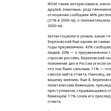
ФОМ также интересовался, какое
друзей, знакомых, родственнико
отношении сообщили 46% респонд
(21% в 2000-м), о положительном
2000-м).
Затем социологи узнали, какая то
Березовский был одним из самых в
годы преувеличено. 43% сообщил
людей, 20% — о преувеличенности
спросил россиян, Березовский ока
положение дел в России (и если о
что оно было сильным, 11% — что
смогли найти ответа. Наконец, а
вашему мнению, был Б. Березовс
политическим беженцем, преследу
преступником, скрывающимся от 
беженцем; 11% сочли его пресле
ответа.