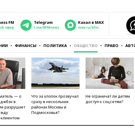
ness FM
Telegram
Канал в MAX
ой эфир
t.me/BFMnews
max.ru/bfm
НИИ
ФИНАНСЫ
ПОЛИТИКА
ОБЩЕСТВО
ПРАВО
АВТ
матель — о
Что за хлопок прозвучал
Не ограничат ли детям
рджбэк в
сразу в нескольких
доступ к соцсетям?
ие разрушает
районах Москвы и
ежду
Подмосковья?
 клиентом