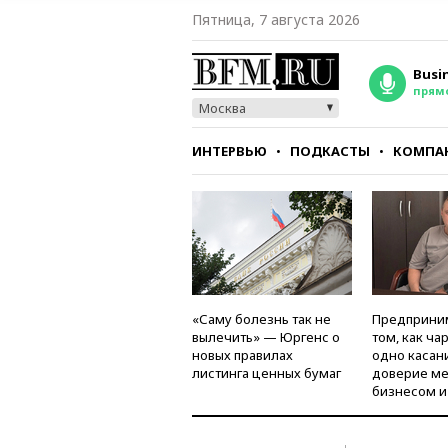
Пятница, 7 августа 2026
Busi
прям
Москва
ИНТЕРВЬЮ
ПОДКАСТЫ
КОМПА
СТИЛЬ
ТЕСТЫ
«Саму болезнь так не
Предприни
вылечить» — Юргенс о
том, как ча
новых правилах
одно касан
листинга ценных бумаг
доверие м
бизнесом и