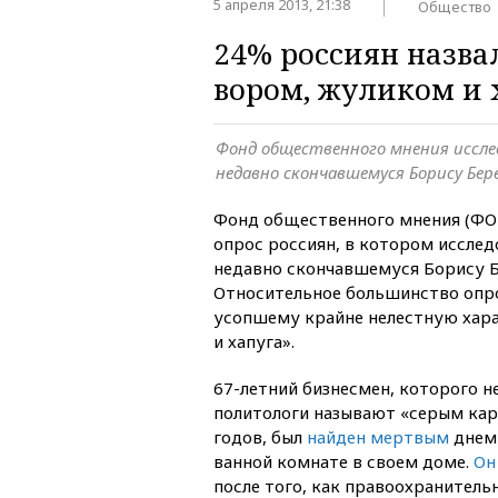
5 апреля 2013, 21:38
Общество
24% россиян назва
вором, жуликом и 
Фонд общественного мнения иссле
недавно скончавшемуся Борису Бер
Фонд общественного мнения (Ф
опрос россиян, в котором исслед
недавно скончавшемуся Борису 
Относительное большинство оп
усопшему крайне нелестную хара
и хапуга».
67-летний бизнесмен, которого н
политологи называют «серым кар
годов, был
найден мертвым
днем 
ванной комнате в своем доме.
Он
после того, как правоохранитель