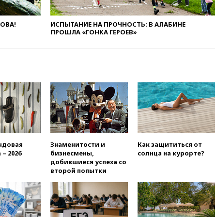
09:56
Хакеры нашли
документы об ударах ВСУ по
ЛОВА!
ИСПЫТАНИЕ НА ПРОЧНОСТЬ: В АЛАБИНЕ
нефтяным терминалам в
ПРОШЛА «ГОНКА ГЕРОЕВ»
России
09:49
WSJ: Трамп «сходит с
ума» из-за сообщений в СМИ
об истощении боеприпасов у
США
09:36
Исландия и Черногория
в 2028 году могут войти в
состав Евросоюза
09:18
Пашинян сообщил о
приверженности Армении
основополагающим
ндовая
Знаменитости и
Как защититься от
принципам ЕАЭС
 – 2026
бизнесмены,
солнца на курорте?
добившиеся успеха со
09:06
Гендиректора
второй попытки
удмуртской «Ижавиа»
попросили уволиться
08:51
Осужденный в России
американец Гилман
находится при смерти