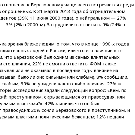
 отношение к Березовскому чаще всего встречается среди
13:09
Суд обязал москвичку
в опрошенных. К 31 марта 2013 года об отрицательном
выселить из квартиры
ентов (39% 11 июня 2000 года), о нейтральном — 27%
крокодила, лису и других
животных
 — 3% (2% в 2000-м). Затруднились ответить 9% (24% в
12:51
Россия планирует
запустить групповые
чка зрения ближе людям: о том, что в конце 1990-х годов
безвизовые турпоездки для
Вьетнама
лиятельных людей в России, или что его влияние в те
и, что Березовский был одним из самых влиятельных
12:36
Экспорт растворимого
 его влияния, 22% не смогли ответить. ФОМ также
кофе из России достиг
рекордных показателей
зывал или не оказывал в последние годы влияние на
казывал, было ли оно сильным или слабым). 8% сообщили,
12:30
Российские войска
 слабым, 39% не увидели какого-либо влияния, 27% не
взяли под контроль село
Анискино в Харьковской
вторы исследования задали следующий вопрос: «Кем, по
области
кий: преступником, скрывающимся от правосудия, или
емым властями?». 42% заявили, что он был
12:15
Минцифры РФ не
правосудия; 20% сочли Березовского и преступником, и
планирует вводить
ограничения на доступ детей
дуемым властями политическим беженцем; 12% не дали
в соцсети
11:58
Резаи: Иран не допустит