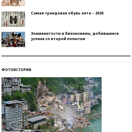
Самая трендовая обувь лета – 2026
Знаменитости и бизнесмены, добившиеся
успеха со второй попытки
Как защититься от солнца на курорте?
ФОТОИСТОРИИ
Кто изобрел средства связи?