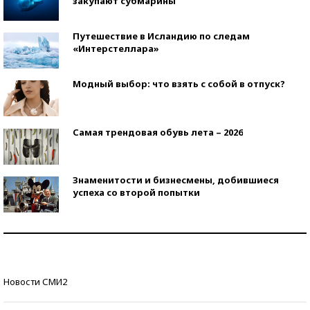
закупают субмарины
Путешествие в Исландию по следам
«Интерстеллара»
Модный выбор: что взять с собой в отпуск?
Самая трендовая обувь лета – 2026
Знаменитости и бизнесмены, добившиеся
успеха со второй попытки
Как защититься от солнца на курорте?
Кто изобрел средства связи?
Новости СМИ2