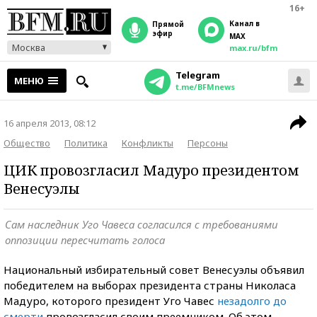
16+
Канал в
прямой
эфир
MAX
Москва
max.ru/bfm
Telegram
МЕНЮ
t.me/BFMnews
16 апреля 2013, 08:12
Общество
Политика
Конфликты
Персоны
ЦИК провозгласил Мадуро президентом
Венесуэлы
Сам наследник Уго Чавеса согласился с требованиями
оппозиции пересчитать голоса
Национальный избирательный совет Венесуэлы объявил
победителем на выборах президента страны Николаса
Мадуро, которого президент Уго Чавес
незадолго до
смерти
провозгласил своим преемником. Об этом