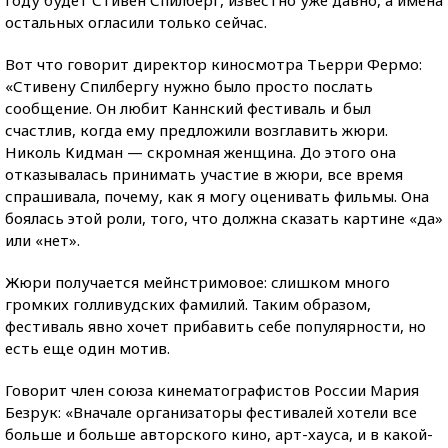
году будет Стивен Спилберг, известно уже давно, а имена
остальных огласили только сейчас.
Вот что говорит директор киносмотра Тьерри Фермо:
«Стивену Спилбергу нужно было просто послать
сообщение. Он любит Каннский фестиваль и был
счастлив, когда ему предложили возглавить жюри.
Николь Кидман — скромная женщина. До этого она
отказывалась принимать участие в жюри, все время
спрашивала, почему, как я могу оценивать фильмы. Она
боялась этой роли, того, что должна сказать картине «да»
или «нет».
Жюри получается мейнстримовое: слишком много
громких голливудских фамилий. Таким образом,
фестиваль явно хочет прибавить себе популярности, но
есть еще один мотив.
Говорит член союза кинематографистов России Мария
Безрук: «Вначале организаторы фестивалей хотели все
больше и больше авторского кино, арт-хауса, и в какой-