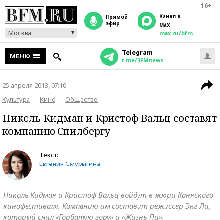
16+
Канал в
прямой
эфир
MAX
Москва
max.ru/bfm
Telegram
МЕНЮ
t.me/BFMnews
25 апреля 2013, 07:10
Культура
Кино
Общество
Николь Кидман и Кристоф Вальц составят
компанию Спилбергу
Текст:
Евгения Смурыгина
Николь Кидман и Кристоф Вальц войдут в жюри Каннского
кинофестиваля. Компанию им составит режиссер Энг Ли,
который снял «Горбатую гору» и «Жизнь Пи».