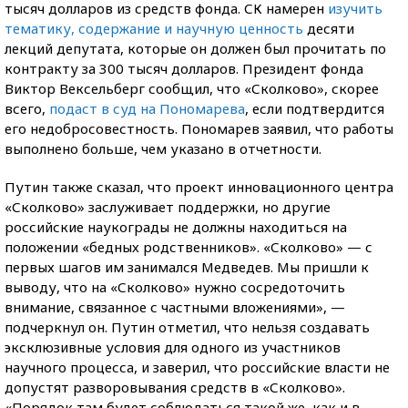
тысяч долларов из средств фонда. СК намерен
изучить
тематику, содержание и научную ценность
десяти
лекций депутата, которые он должен был прочитать по
контракту за 300 тысяч долларов. Президент фонда
Виктор Вексельберг сообщил, что «Сколково», скорее
всего,
подаст в суд на Пономарева
, если подтвердится
его недобросовестность. Пономарев заявил, что работы
выполнено больше, чем указано в отчетности.
Путин также сказал, что проект инновационного центра
«Сколково» заслуживает поддержки, но другие
российские наукограды не должны находиться на
положении «бедных родственников». «Сколково» — с
первых шагов им занимался Медведев. Мы пришли к
выводу, что на «Сколково» нужно сосредоточить
внимание, связанное с частными вложениями», —
подчеркнул он. Путин отметил, что нельзя создавать
эксклюзивные условия для одного из участников
научного процесса, и заверил, что российские власти не
допустят разворовывания средств в «Сколково».
«Порядок там будет соблюдаться такой же, как и в