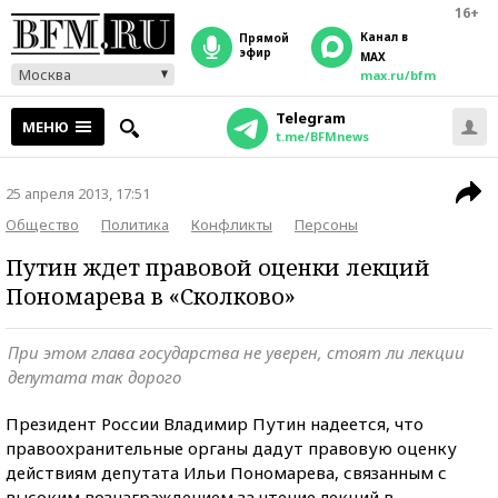
16+
Канал в
прямой
эфир
MAX
Москва
max.ru/bfm
Telegram
МЕНЮ
t.me/BFMnews
25 апреля 2013, 17:51
Общество
Политика
Конфликты
Персоны
Путин ждет правовой оценки лекций
Пономарева в «Сколково»
При этом глава государства не уверен, стоят ли лекции
депутата так дорого
Президент России Владимир Путин надеется, что
правоохранительные органы дадут правовую оценку
действиям депутата Ильи Пономарева, связанным с
высоким вознаграждением за чтение лекций в