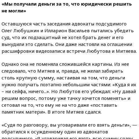
«Мы получали деньги за то, что юридически решить
не могли»
Оставшуюся часть заседания адвокаты подсудимого
Олег Любушкин и Илларион Васильев пытались убедить
суд, что их подзащитный не хотел брать денег и его
вынудили это сделать. Они даже настояли на оглашении
расшифровки видеозаписи встречи Любутова и Митяева.
Однако она не поменяла сложившейся картины. Из нее
следовало, что Митяев и, правда, не желал забирать
столь крупную сумму, настаивая на том, что деньги
нужно получать поэтапно небольшим частями: «Куда я их
– ни сейфа, ничего...». Но Любутов его убеждал: «Ну давай
решим вопрос, потому уже тачку хочется поменять» и
сетовал на то, что ему не на что даже «поставить
памятник матери». В итоге Митяев сдался.
«Судя по разговору, вы уговаривали его взять деньги», —
обратился к осужденному один из адвокатов
подсудимого. «Я уговаривал его взять всю сумму сразу,