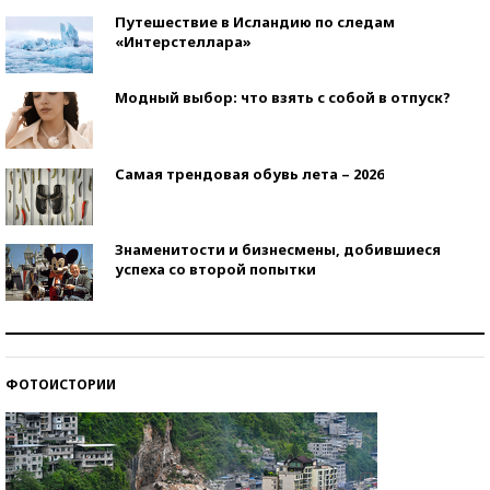
Путешествие в Исландию по следам
«Интерстеллара»
Модный выбор: что взять с собой в отпуск?
Самая трендовая обувь лета – 2026
Знаменитости и бизнесмены, добившиеся
успеха со второй попытки
Как защититься от солнца на курорте?
ФОТОИСТОРИИ
Кто изобрел средства связи?