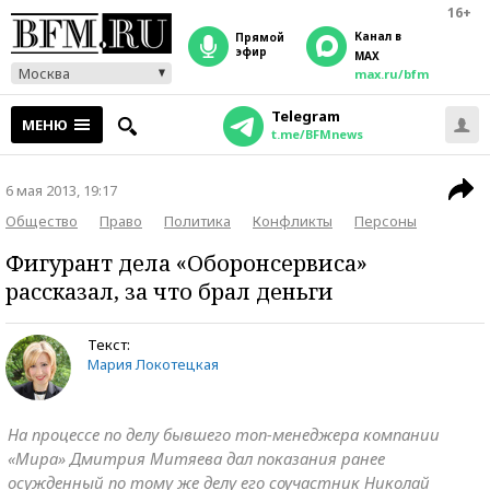
16+
Канал в
прямой
эфир
MAX
Москва
max.ru/bfm
Telegram
МЕНЮ
t.me/BFMnews
6 мая 2013, 19:17
Общество
Право
Политика
Конфликты
Персоны
Фигурант дела «Оборонсервиса»
рассказал, за что брал деньги
Текст:
Мария Локотецкая
На процессе по делу бывшего топ-менеджера компании
«Мира» Дмитрия Митяева дал показания ранее
осужденный по тому же делу его соучастник Николай