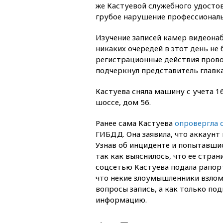
же Кастуевой служебного удостов
грубое нарушение профессиональ
Изучение записей камер видеонаб
никаких очередей в этот день не 
регистрационные действия прово
подчеркнул представитель главка
Кастуева сняла машину с учета 
шоссе, дом 56.
Ранее сама Кастуева
опровергла 
ГИБДД. Она заявила, что аккаунт 
Узнав об инциденте и попытавшис
так как выяснилось, что ее стран
соцсетью Кастуева подала рапорт
что некие злоумышленники взлом
вопросы запись, а как только по
информацию.