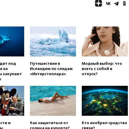
в Теlegram
вчера, 22:50
Российский
режиссер Кирилл Соколов
снимет триллер для Netflix
вчера, 22:20
Турция призвала
к мораторию на удары по
торговым судам в Черном
море
вчера, 21:43
Экс-
председатель Верховного
суда Венгрии согласился стать
одит под
Путешествие в
Модный выбор: что
президентом республики
м на
Исландию по следам
взять с собой в
ы закупают
«Интерстеллара»
отпуск?
вчера, 20:58
Финляндия
ы
введет экзамен для
претендентов на получение
гражданства
вчера, 20:12
Минобороны
Болгарии: упавший в стране
беспилотник, скорее всего,
был украинским
сти и
Как защититься от
Кто изобрел средства
вчера, 19:29
ОАЭ обвинили
ы,
солнца на курорте?
связи?