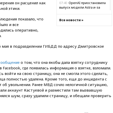
ерения он расценил как
07:40
OpenAI приостановила
выпуск модели Astra и-за
ной этики.
потенциальных рисков
людения показало, что
06:25
У берегов Италии
Все новости »
было и все
обнаружили затонувшее
судно древнеримских времен
дились оперативно,
.
05:10
«Одиссея» Нолана
собрала в мировом прокате
свыше $1 млрд
16 мая в подразделении ГИБДД по адресу Дмитровское
02:22
Собянин сообщил о
высоких темпах строительства
сообщение
о том, что она якобы дала взятку сотруднику
недвижимости в Москве
в Facebook, где появилась информация о взятке, взломали.
01:20
Россиянин в среднем
ь войти на свою страницу, она не смогла этого сделать,
съедает несколько арбузов за
ица полностью удалена. Кроме того, еще до инцидента с
сезон
 об увольнении. Ранее МВД сочло нелогичной ситуацию,
00:25
В Красноярском крае
али аккаунт Кастуевой и разместили там вызвавшую
идут поиски семьи, пропавшей
днялся шум, сразу удалили страницу, и обещали проверить
во время сплава
вчера, 23:30
Жителя Нижнего
Тагила арестовали за реакции