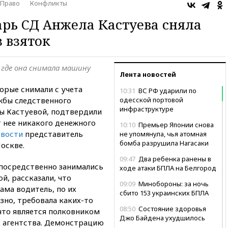
Право
Конфликты
арь СД Анжела Кастуева сняла
 взяток
 где она снимала машину
Лента новостей
орые снимали с учета
10:31
ВС РФ ударили по
жбы следственного
одесской портовой
инфраструктуре
ы Кастуевой, подтвердили
от нее никакого денежного
10:10
Премьер Японии снова
вости
представитель
не упомянула, чья атомная
бомба разрушила Нагасаки
оскве.
09:47
Два ребенка ранены в
посредственно занимались
ходе атаки БПЛА на Белгород
й, рассказали, что
09:09
Минобороны: за ночь
Сама водитель, по их
сбито 153 украинских БПЛА
зно, требовала каких-то
08:50
Состояние здоровья
что является полковником
Джо Байдена ухудшилось
 агентства. Демонстрацию