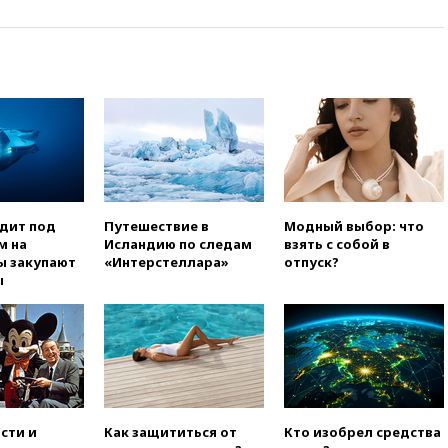
Белгородской области погиб
мирный житель
вчера, 14:54
В Аргентине умер
отец футболиста Лионеля
Месси
вчера, 14:43
Турция
ограничила судоходство в
Черном море
вчера, 14:20
Генпрокурором
США стал Тодд Бланш
одит под
Путешествие в
Модный выбор: что
м на
Исландию по следам
взять с собой в
вчера, 13:37
Пляжи
ы закупают
«Интерстеллара»
отпуск?
Геленджика закрыты из-за
ы
опасности БПЛА
вчера, 13:03
Испания ввела
погранконтроль для
итальянских туристов
вчера, 12:27
Возгорание на
Ильском НПЗ, вызванное
атакой БПЛА, потушили
сти и
Как защититься от
Кто изобрел средства