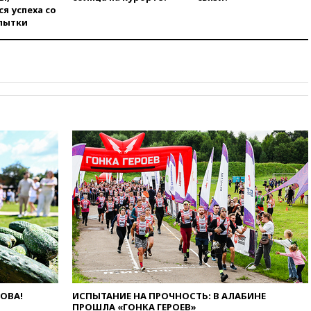
Иран в атаке на судно
я успеха со
нефтяной компании ADNOC в
пытки
Ормузе
вчера, 18:56
«Газпром»: объем
газа в европейских подземных
хранилищах достиг
антирекорда
вчера, 18:25
ТАСС: Уиткофф и
Кушнер могут вскоре посетить
Москву и Киев
вчера, 17:43
«Тиса» выдвинула
экс-председателя Верховного
суда на пост президента
Венгрии
вчера, 16:50
Politico: «Газовая
авантюра Германии ставит под
угрозу европейскую зиму»
вчера, 16:16
Беспилотник
взорвался вблизи
газопровода в Болгарии
ЛОВА!
ИСПЫТАНИЕ НА ПРОЧНОСТЬ: В АЛАБИНЕ
ПРОШЛА «ГОНКА ГЕРОЕВ»
вчера, 15:25
При атаке БПЛА в