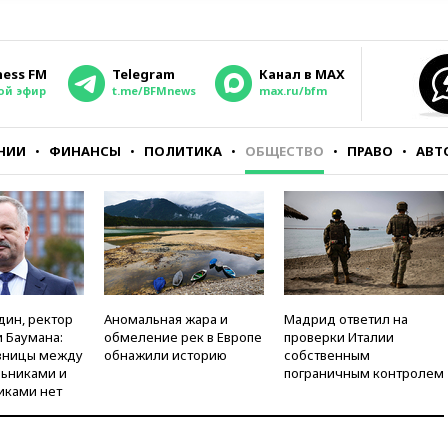
ness FM
Telegram
Канал в MAX
ой эфир
t.me/BFMnews
max.ru/bfm
НИИ
ФИНАНСЫ
ПОЛИТИКА
ОБЩЕСТВО
ПРАВО
АВТ
дин, ректор
Аномальная жара и
Мадрид ответил на
 Баумана:
обмеление рек в Европе
проверки Италии
зницы между
обнажили историю
собственным
ьниками и
пограничным контролем
иками нет