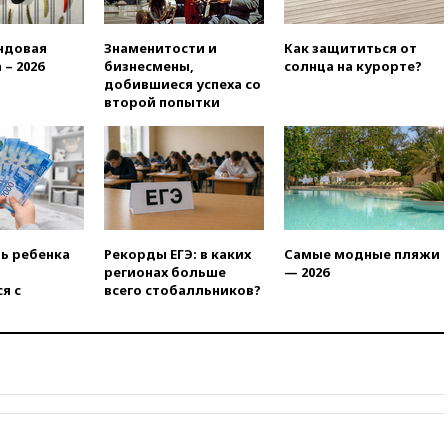
и Геленджик
вчера, 21:25
Руслан Терновой
ндовая
Знаменитости и
Как защититься от
выиграл золото чемпионата
 – 2026
бизнесмены,
солнца на курорте?
Европы в прыжках с 10-
добившиеся успеха со
метровой вышки
второй попытки
вчера, 21:10
РФ не получала
обращений о прекращении
концессии строительства ж/д
в Армении
вчера, 21:00
В России вновь
обсуждают эксперимент по
онлайн-продаже алкоголя
ть ребенка
Рекорды ЕГЭ: в каких
Самые модные пляжи
регионах больше
— 2026
вчера, 20:45
Матвиенко:
я с
всего стобалльников?
россиянам могут
рекомендовать не посещать
Армению
вчера, 20:35
ПВО за день
сбила еще 281 украинский
беспилотник над Россией
вчера, 20:27
Ямпольская