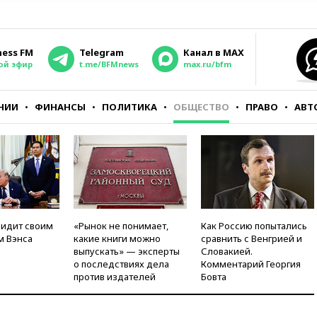
ness FM
Telegram
Канал в MAX
ой эфир
t.me/BFMnews
max.ru/bfm
НИИ
ФИНАНСЫ
ПОЛИТИКА
ОБЩЕСТВО
ПРАВО
АВТ
видит своим
«Рынок не понимает,
Как Россию попытались
м Вэнса
какие книги можно
сравнить с Венгрией и
выпускать» — эксперты
Словакией.
о последствиях дела
Комментарий Георгия
против издателей
Бовта