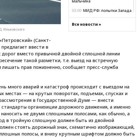
мальчика
03:00
МИД РФ: попытки Запада
рассорить Россию и Казахстан
обречены на провал
Все новости »
Д. Ильковского
02:00
Ни один водоем Англии
не соответствует нормам
«Петровский» (Санкт-
химической безопасности
предлагает ввести в
01:00
Трамп: США сами
ах дорог вместо привычной двойной сплошной линии
нуждаются в дальнобойных
ресечение такой разметки, т.е. выезд на встречную
ракетах и системах Patriot
и лишать прав пожизненно, сообщает пресс-служба
00:01
Трамп заявил о
необходимости пополнения
арсенала США
чень много аварий и катастроф происходит с выездом на
вчера, 23:28
Слуцкий призвал
х местах — на крутых поворотах, подъемах, спусках и
признать «Яблоко»
 рассмотрения в Государственной Думе — внести
нежелательной организацией
 стандарты организиции дорожного движения, а именно
вчера, 23:15
В Смоленске
 наносить не двумя сплошными полосами, как обычно, а
ребенок и женщина погибли
од в тройную сплошную должен быть из двойной
при падении деревьев во
должен стоять дорожный знак, схематично изображающий,
время урагана
сплошных полосы, и внизу крупным шрифтом должно быть