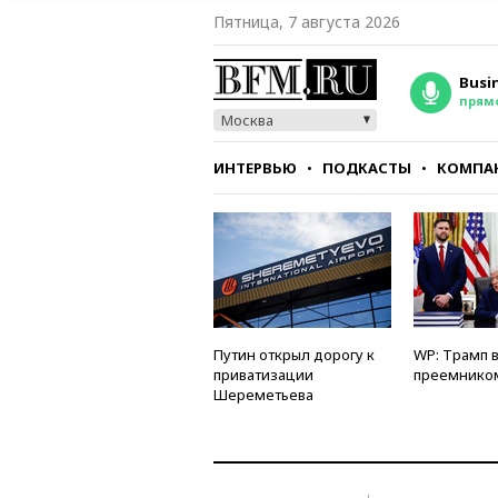
Пятница, 7 августа 2026
Busi
прям
Москва
ИНТЕРВЬЮ
ПОДКАСТЫ
КОМПА
СТИЛЬ
ТЕСТЫ
Путин открыл дорогу к
WP: Трамп 
приватизации
преемнико
Шереметьева