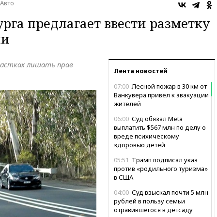
Авто
урга предлагает ввести разметку
ии
участках лишать прав
Лента новостей
07:00
Лесной пожар в 30 км от
Ванкувера привел к эвакуации
жителей
06:00
Суд обязал Meta
выплатить $567 млн по делу о
вреде психическому
здоровью детей
05:51
Трамп подписал указ
против «родильного туризма»
в США
04:00
Суд взыскал почти 5 млн
рублей в пользу семьи
отравившегося в детсаду