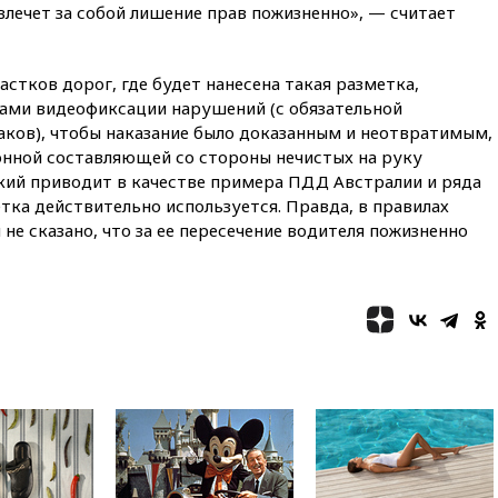
вчера, 22:55
В Москве в
влечет за собой лишение прав пожизненно», — считает
пятницу ожидаются ливни
вчера, 22:35
Винисиус
продлил контракт с «Реалом»
астков дорог, где будет нанесена такая разметка,
до 2032 года
ами видеофиксации нарушений (с обязательной
ков), чтобы наказание было доказанным и неотвратимым,
вчера, 22:28
Отказаться от
онной составляющей со стороны нечистых на руку
российского гражданства
станет значительно дороже
ий приводит в качестве примера ПДД Австралии и ряда
етка действительно используется. Правда, в правилах
вчера, 22:20
Путин назвал 76-ю
не сказано, что за ее пересечение водителя пожизненно
гвардейскую десантно-
штурмовую дивизию
легендарной
вчера, 22:15
Путин заслушал
доклад о ситуации на
добропольском направлении
вчера, 21:58
Генпрокуратура
признала нежелательным в
РФ американский Human
Rights Foundation
вчера, 21:35
«Аэрофлот»
отменяет часть рейсов в Сочи