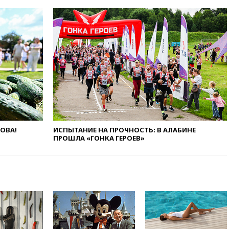
призвала оптимизировать
олимпиады для поступления в
вузы
вчера, 20:15
Минтранс
предложил оплачивать
защиту дорог от БПЛА из
средств на ремонт
вчера, 20:00
Зеленский 8
августа посетит Сербию с
официальным визитом
вчера, 19:58
В Госдуму будет
внесен законопроект об
ЛОВА!
ИСПЫТАНИЕ НА ПРОЧНОСТЬ: В АЛАБИНЕ
отмене ЕГЭ
ПРОШЛА «ГОНКА ГЕРОЕВ»
вчера, 19:50
Аэропорты Сочи и
Ярославля приостановили
работу
вчера, 19:35
WP: Трамп
призвал доноров-
республиканцев поддержать
Вэнса на выборах 2028 года
вчера, 19:20
Число ломбардов