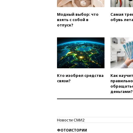
Модный выбор: что
Самая тре
взять с собой в
обувь лета
отпуск?
Кто изобрел средства
Как научи
связи?
правильно
обращатьс
деньгами?
Новости СМИ2
ФОТОИСТОРИИ