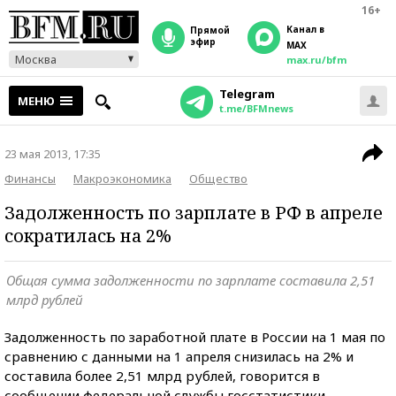
16+
Канал в
прямой
эфир
MAX
Москва
max.ru/bfm
Telegram
МЕНЮ
t.me/BFMnews
23 мая 2013, 17:35
Финансы
Макроэкономика
Общество
Задолженность по зарплате в РФ в апреле
сократилась на 2%
Общая сумма задолженности по зарплате составила 2,51
млрд рублей
Задолженность по заработной плате в России на 1 мая по
сравнению с данными на 1 апреля снизилась на 2% и
составила более 2,51 млрд рублей, говорится в
сообщении федеральной службы госстатистики.