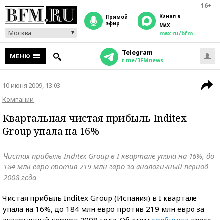
16+
Канал в
прямой
эфир
MAX
Москва
max.ru/bfm
Telegram
МЕНЮ
t.me/BFMnews
10 июня 2009, 13:03
Компании
Квартальная чистая прибыль Inditex
Group упала на 16%
Чистая прибыль Inditex Group в I квартале упала на 16%, до
184 млн евро против 219 млн евро за аналогичный период
2008 года
Чистая прибыль Inditex Group (Испания) в I квартале
упала на 16%, до 184 млн евро против 219 млн евро за
аналогичный период 2008 года. Об этом
сообщила
пресс-