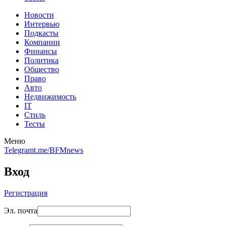
Новости
Интервью
Подкасты
Компании
Финансы
Политика
Общество
Право
Авто
Недвижимость
IT
Стиль
Тесты
Меню
Telegram
t.me/BFMnews
Вход
Регистрация
Эл. почта