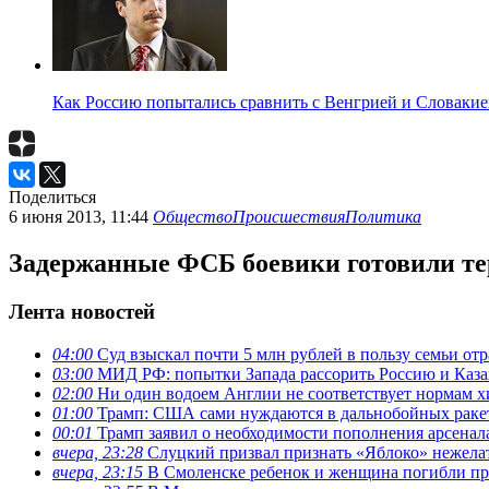
Как Россию попытались сравнить с Венгрией и Словакие
Поделиться
6 июня 2013, 11:44
Общество
Происшествия
Политика
Задержанные ФСБ боевики готовили т
Лента новостей
04:00
Суд взыскал почти 5 млн рублей в пользу семьи отр
03:00
МИД РФ: попытки Запада рассорить Россию и Каза
02:00
Ни один водоем Англии не соответствует нормам х
01:00
Трамп: США сами нуждаются в дальнобойных ракета
00:01
Трамп заявил о необходимости пополнения арсена
вчера, 23:28
Слуцкий призвал признать «Яблоко» нежела
вчера, 23:15
В Смоленске ребенок и женщина погибли при