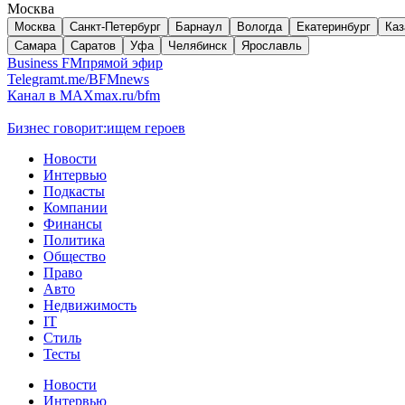
Москва
Москва
Санкт-Петербург
Барнаул
Вологда
Екатеринбург
Каз
Самара
Саратов
Уфа
Челябинск
Ярославль
Business FM
прямой эфир
Telegram
t.me/BFMnews
Канал в MAX
max.ru/bfm
Бизнес говорит:
ищем героев
Новости
Интервью
Подкасты
Компании
Финансы
Политика
Общество
Право
Авто
Недвижимость
IT
Стиль
Тесты
Новости
Интервью