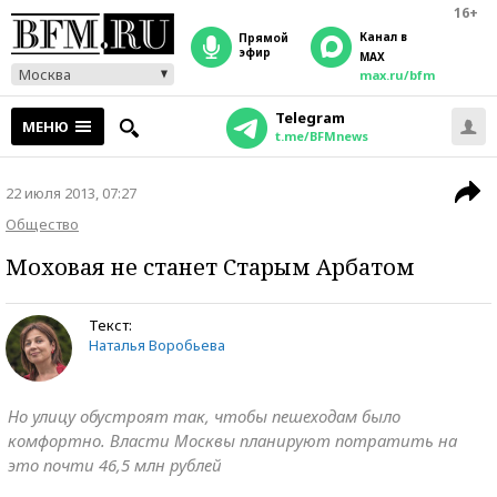
16+
Канал в
прямой
эфир
MAX
Москва
max.ru/bfm
Telegram
МЕНЮ
t.me/BFMnews
22 июля 2013, 07:27
Общество
Моховая не станет Старым Арбатом
Текст:
Наталья Воробьева
Но улицу обустроят так, чтобы пешеходам было
комфортно. Власти Москвы планируют потратить на
это почти 46,5 млн рублей