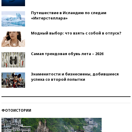
Путешествие в Исландию по следам
«Интерстеллара»
Модный выбор: что взять с собой в отпуск?
Самая трендовая обувь лета – 2026
Знаменитости и бизнесмены, добившиеся
успеха со второй попытки
Как защититься от солнца на курорте?
ФОТОИСТОРИИ
Кто изобрел средства связи?