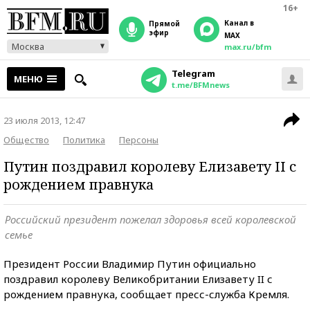
16+
Канал в
прямой
эфир
MAX
Москва
max.ru/bfm
Telegram
МЕНЮ
t.me/BFMnews
23 июля 2013, 12:47
Общество
Политика
Персоны
Путин поздравил королеву Елизавету II с
рождением правнука
Российский президент пожелал здоровья всей королевской
семье
Президент России Владимир Путин официально
поздравил королеву Великобритании Елизавету II с
рождением правнука, сообщает пресс-служба Кремля.