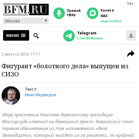
16+
Канал в
прямой
эфир
MAX
Москва
max.ru/bfm
Telegram
МЕНЮ
t.me/BFMnews
2 августа 2013, 17:17
Фигурант «болотного дела» выпущен из
СИЗО
Текст:
Иван Медведев
Меру пресечения Николаю Кавказскому президиум
Мосгорсуда изменил на домашний арест. Кавказский стал
первым обвиняемым из так называемого «дела
двенадцати», который выйдет из-за решетки, по крайней