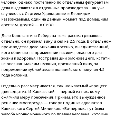
человек, однако постепенно по отдельным фигурантам
дела выделяются в отдельные производства. Так уже
случилось с Сергеем Удальцовым и Леонидом
Развозжаевым, один на данный момент под домашним
арестом, другой — в СИЗО.
Дело Константина Лебедева тоже рассматривалось
отдельно, он признал вину и сел на 2,5 года. В отдельном
производстве дело Михаила Косенко, он единственный,
кого обвиняют в применении насилия, опасного для
жизни и здоровья. Пострадавший омоновец его, кстати,
не опознал. Максим Лузянин, признавший вину, за
повреждение зубной эмали полицейского получил 4,5
года колонии.
Отдельно рассматривается, так называемый «процесс
двенадцати». И Кавказский — первый из них, кому
смягчили меру пресечения. Причем, это вынужденное
решение Мосгорсуда — говорит один из адвокатов
Кавказского Сергей Мининков: «Во-первых, тут была
жалоба уполномоченного по правам человека, который