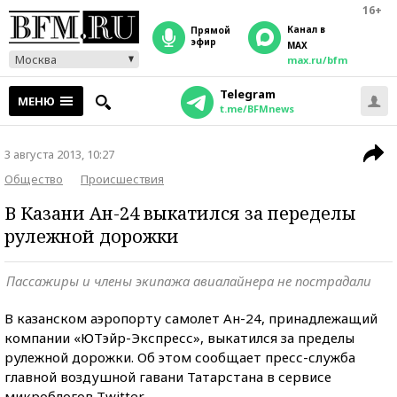
16+
Канал в
прямой
эфир
MAX
Москва
max.ru/bfm
Telegram
МЕНЮ
t.me/BFMnews
3 августа 2013, 10:27
Общество
Происшествия
В Казани Ан-24 выкатился за переделы
рулежной дорожки
Пассажиры и члены экипажа авиалайнера не пострадали
В казанском аэропорту самолет Ан-24, принадлежащий
компании «ЮТэйр-Экспресс», выкатился за пределы
рулежной дорожки. Об этом сообщает пресс-служба
главной воздушной гавани Татарстана в сервисе
микроблогов Twitter.