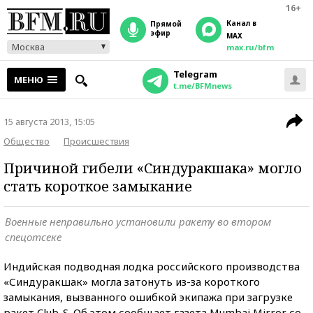
16+
Канал в
прямой
эфир
MAX
Москва
max.ru/bfm
Telegram
МЕНЮ
t.me/BFMnews
15 августа 2013, 15:05
Общество
Происшествия
Причиной гибели «Синдуракшака» могло
стать короткое замыкание
Военные неправильно установили ракету во втором
спецотсеке
Индийская подводная лодка российского производства
«Синдуракшак» могла затонуть из-за короткого
замыкания, вызванного ошибкой экипажа при загрузке
ракет Club-S. Об этом сообщает газета Mumbai Mirror со