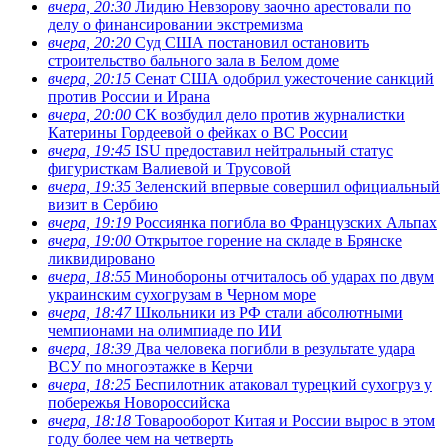
вчера, 20:30
Лидию Невзорову заочно арестовали по
делу о финансировании экстремизма
вчера, 20:20
Суд США постановил остановить
строительство бального зала в Белом доме
вчера, 20:15
Сенат США одобрил ужесточение санкций
против России и Ирана
вчера, 20:00
СК возбудил дело против журналистки
Катерины Гордеевой о фейках о ВС России
вчера, 19:45
ISU предоставил нейтральный статус
фигуристкам Валиевой и Трусовой
вчера, 19:35
Зеленский впервые совершил официальный
визит в Сербию
вчера, 19:19
Россиянка погибла во Французских Альпах
вчера, 19:00
Открытое горение на складе в Брянске
ликвидировано
вчера, 18:55
Минобороны отчиталось об ударах по двум
украинским сухогрузам в Черном море
вчера, 18:47
Школьники из РФ стали абсолютными
чемпионами на олимпиаде по ИИ
вчера, 18:39
Два человека погибли в результате удара
ВСУ по многоэтажке в Керчи
вчера, 18:25
Беспилотник атаковал турецкий сухогруз у
побережья Новороссийска
вчера, 18:18
Товарооборот Китая и России вырос в этом
году более чем на четверть