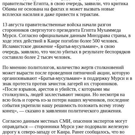
правительстве Египта, в свою очередь, заявили, что критика
Обамы не основана на фактах и может вызвать новые
всплески насилия и даже привести к терактам.
13 августа правительственные войска начали разгон
сторонников свергнутого президента Египта Мухаммеда
Мурси. Согласно официальным данным Минздрава страны, в
ходе этих действий в Каире погибли более 500 человек.
Исламистское движение «Братья-мусульмане», в свою
очередь, заявляло, что число убитых в результате беспорядков
составило более 2 тысяч человек.
По мнению политологов, количество жертв столкновений
может вырасти после проведения пятничной акции, которую
организовывают «Братья-мусульмане» в поддержку Мурси и в
знак протеста против зачисток лагерей их сторонников.
«После взрывов, арестов и убийств, с которыми мы
столкнулись, людей захлестывают эмоции. Но несмотря на
всю боль и горечь из-за потери наших мучеников, последние
события укрепили нашу решимость положить всему этому
конец», — сказано в заявлении политического движения.
Согласно данным местных СМИ, опасения экспертов могут
оправдаться — сторонники Мурси уже подорвали железную
дорогу к северо-западу от Каира. Ранее сообщалось, что во