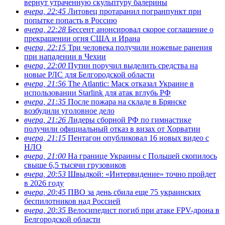
вернут утраченную скульптуру балерины
вчера, 22:45
Литовец протаранил погранпункт при
попытке попасть в Россию
вчера, 22:28
Бессент анонсировал скорое соглашение о
прекращении огня США и Ирана
вчера, 22:15
Три человека получили ножевые ранения
при нападении в Чехии
вчера, 22:00
Путин поручил выделить средства на
новые РЛС для Белгородской области
вчера, 21:56
The Atlantic: Маск отказал Украине в
использовании Starlink для атак вглубь РФ
вчера, 21:35
После пожара на складе в Брянске
возбудили уголовное дело
вчера, 21:26
Лидеры сборной РФ по гимнастике
получили официальный отказ в визах от Хорватии
вчера, 21:15
Пентагон опубликовал 16 новых видео с
НЛО
вчера, 21:00
На границе Украины с Польшей скопилось
свыше 6,5 тысячи грузовиков
вчера, 20:53
Швыдкой: «Интервидение» точно пройдет
в 2026 году
вчера, 20:45
ПВО за день сбила еще 75 украинских
беспилотников над Россией
вчера, 20:35
Велосипедист погиб при атаке FPV-дрона в
Белгородской области