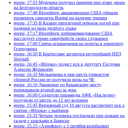
вчера, 17:55
Мужчина получил ранения при атаке дрона
на Белгородскую область
вчера, 17:48
Bloomberg: авиакомпании США обязали
проверить самолеты Boeing на наличие трещин
вчера, 17:35
В Казани пятилетний ребенок погиб при
падении из окна десятого этажа
вчера, 17:17
Bloomberg: киберкомандование США
расследует серию самоубийств своих служащих
вчера, 17:00
Сняты ограничения на полеты в аэропорту
Геленджика
вчера, 16:50
В Братиславе загорелся крупнейший НПЗ
Slovnaft
вчера, 16:45
«Яблоко» подаст иск к депутату Госдумы
Алексею Журавлеву
вчера, 16:35
Мельникова и еще шесть гимнастов
сборной России не получили визы на ЧЕ
вчера, 16:16
Движение по Крымскому мосту
перекрывали второй раз за день
вчера, 16:00
Создатели пирамиды АФК «Наследие»
получили от шести до 12 лет колонии
вчера, 15:45
Верховный суд 10 августа рассмотрит иск о
снятии «Яблока» с выборов
вчера, 15:35
Четыре человека пострадали при пожаре на
складе с красками в Брянске
вчера, 15:15
«Аэрофлот» с 1 октября возобновит