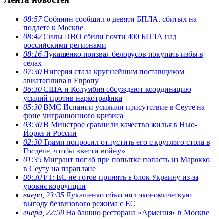
08:57
Собянин сообщил о девяти БПЛА, сбитых на
подлете к Москве
08:42
Силы ПВО сбили почти 400 БПЛА над
российскими регионами
08:16
Лукашенко призвал белорусов покупать избы в
селах
07:30
Нигерия стала крупнейшим поставщиком
авиатоплива в Европу
06:30
США и Колумбия обсуждают координацию
усилий против наркотрафика
05:30
ВМС Испании усилили присутствие в Сеуте на
фоне миграционного кризиса
03:30
В Минстрое сравнили качество жилья в Нью-
Йорке и России
02:30
Трамп попросил отпустить его с круглого стола в
Госдепе, чтобы «вести войну»
01:35
Мигрант погиб при попытке попасть из Марокко
в Сеуту на параплане
00:30
FT: ЕС не готов принять в блок Украину из-за
уровня коррупции
вчера, 23:35
Лукашенко объяснил экономическую
выгоду безвизового режима с ЕС
вчера, 22:59
На башню ресторана «Армения» в Москве