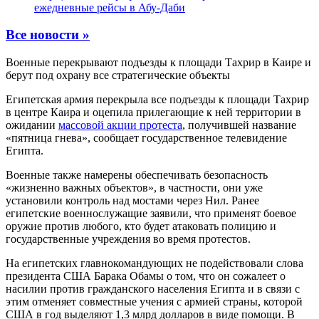
ежедневные рейсы в Абу-Даби
Все новости »
Военные перекрывают подъезды к площади Тахрир в Каире и
берут под охрану все стратегические объекты
Египетская армия перекрыла все подъезды к площади Тахрир
в центре Каира и оцепила прилегающие к ней территории в
ожидании
массовой акции протеста
, получившей название
«пятница гнева», сообщает государственное телевидение
Египта.
Военные также намерены обеспечивать безопасность
«жизненно важных объектов», в частности, они уже
установили контроль над мостами через Нил. Ранее
египетские военнослужащие заявили, что применят боевое
оружие против любого, кто будет атаковать полицию и
государственные учреждения во время протестов.
На египетских главнокомандующих не подействовали слова
президента США Барака Обамы о том, что он сожалеет о
насилии против гражданского населения Египта и в связи с
этим отменяет совместные учения с армией страны, которой
США в год выделяют 1,3 млрд долларов в виде помощи. В