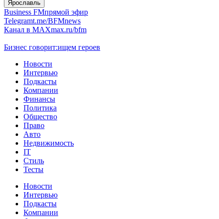
Ярославль
Business FM
прямой эфир
Telegram
t.me/BFMnews
Канал в MAX
max.ru/bfm
Бизнес говорит:
ищем героев
Новости
Интервью
Подкасты
Компании
Финансы
Политика
Общество
Право
Авто
Недвижимость
IT
Стиль
Тесты
Новости
Интервью
Подкасты
Компании