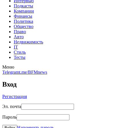
Интервью
Подкасты
Компании
Финансы
Политика
Общество
Право
Авто
Недвижимость
IT
Стиль
Тесты
Меню
Telegram
t.me/BFMnews
Вход
Регистрация
Эл. почта
Пароль
Напомнить пароль
Войти