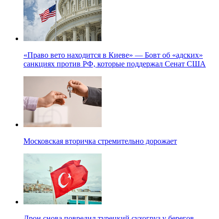
«Право вето находится в Киеве» — Бовт об «адских»
санкциях против РФ, которые поддержал Сенат США
Московская вторичка стремительно дорожает
Дрон снова повредил турецкий сухогруз у берегов