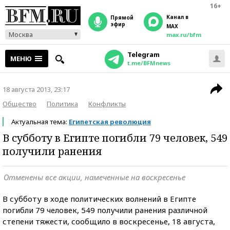
16+
Канал в
прямой
эфир
MAX
Москва
max.ru/bfm
Telegram
МЕНЮ
t.me/BFMnews
18 августа 2013, 23:17
Общество
Политика
Конфликты
Актуальная тема:
Египетская революция
В субботу в Египте погибли 79 человек, 549
получили ранения
Отменены все акции, намеченные на воскресенье
В субботу в ходе политических волнений в Египте
погибли 79 человек, 549 получили ранения различной
степени тяжести, сообщило в воскресенье, 18 августа,