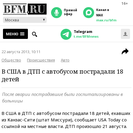
16+
Канал в
прямой
эфир
MAX
Москва
max.ru/bfm
Telegram
МЕНЮ
t.me/BFMnews
22 августа 2013, 10:11
Общество
Происшествия
Авто
В США в ДТП с автобусом пострадали 18
детей
После аварии пострадавшие были госпитализированы в
больницы
В США в ДТП с автобусом пострадали 18 детей, ехавших
из Канзас-Сити (штат Миссури), сообщает USA Today со
ссылкой на местные власти. ДТП произошло 21 августа.