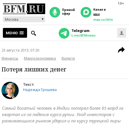
16+
Канал в
прямой
эфир
MAX
Москва
max.ru/bfm
Telegram
МЕНЮ
t.me/BFMnews
23 августа 2013, 07:20
Финансы
Макроэкономика
Валюта
Потеря лишних денег
Текст:
Надежда Грошева
Самый богатый человек в Индии потерял более $5 млрд за
квартал из-за падения курса рупии. Уход инвесторов с
развивающихся рынков ударил и по курсу турецкой лиры