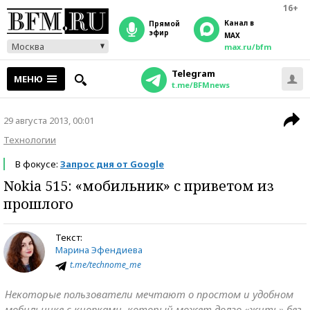
16+
Канал в
прямой
эфир
MAX
Москва
max.ru/bfm
Telegram
МЕНЮ
t.me/BFMnews
29 августа 2013, 00:01
Технологии
В фокусе:
Запрос дня от Google
Nokia 515: «мобильник» с приветом из
прошлого
Текст:
Марина Эфендиева
t.me/technome_me
Некоторые пользователи мечтают о простом и удобном
мобильнике с кнопками, который может долго «жить» без