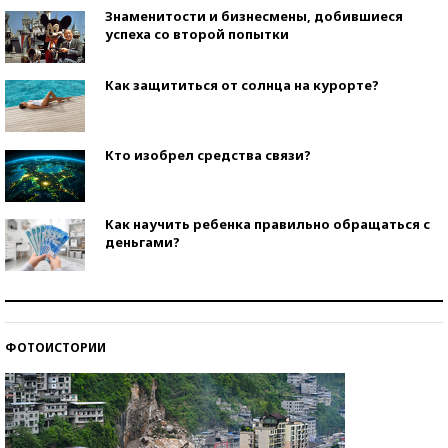
Знаменитости и бизнесмены, добившиеся
успеха со второй попытки
Как защититься от солнца на курорте?
Кто изобрел средства связи?
Как научить ребенка правильно обращаться с
деньгами?
Рекорды ЕГЭ: в каких регионах больше всего
стобалльников?
ФОТОИСТОРИИ
Самые модные пляжи — 2026