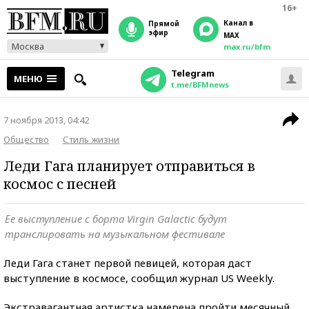
16+
Канал в
прямой
эфир
MAX
Москва
max.ru/bfm
Telegram
МЕНЮ
t.me/BFMnews
7 ноября 2013, 04:42
Общество
Стиль жизни
Леди Гага планирует отправиться в
космос с песней
Ее выступление с борта Virgin Galactic будут
транслировать на музыкальном фестивале
Леди Гага станет первой певицей, которая даст
выступление в космосе, сообщил журнал US Weekly.
Экстравагантная артистка намерена пройти месячный