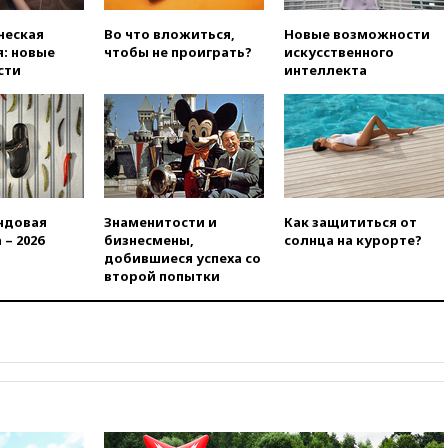
01:10
МИД РФ: ЕС пытается
ческая
Во что вложиться,
Новые возможности
сохранить мобилизационный
: новые
чтобы не проиграть?
искусственного
ресурс для Украины
сти
интеллекта
00:05
Девочка с «маской
Бэтмена» показала лицо
после последней операции
вчера, 23:35
Российского
историка Артема Кирпиченка
арестовали в Израиле
вчера, 23:23
«Спартак»
ндовая
Знаменитости и
Как защититься от
разгромил «Оренбург» в
 – 2026
бизнесмены,
солнца на курорте?
Кубке России
добившиеся успеха со
второй попытки
вчера, 23:00
Пост Дмитриева в
X о миграционном кризисе в
Сеуте набрал миллион
просмотров
вчера, 22:49
Минпромторг:
банкротство «Кванта» не
означает прекращения
производства телевизоров в
РФ