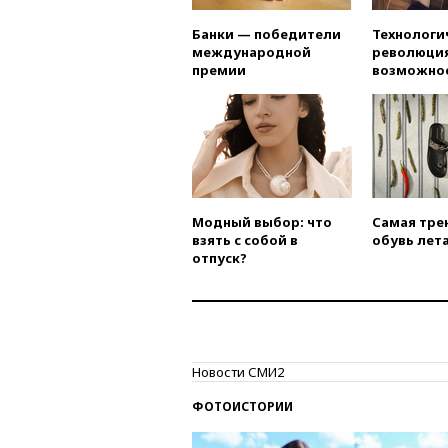
Банки — победители
Технологи
международной
революция
премии
возможно
Модный выбор: что
Самая тре
взять с собой в
обувь лета
отпуск?
Новости СМИ2
ФОТОИСТОРИИ