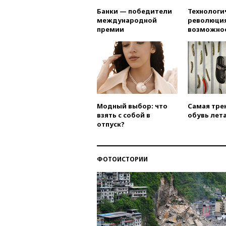
Банки — победители
Технологи
международной
революция
премии
возможно
Модный выбор: что
Самая тре
взять с собой в
обувь лета
отпуск?
ФОТОИСТОРИИ