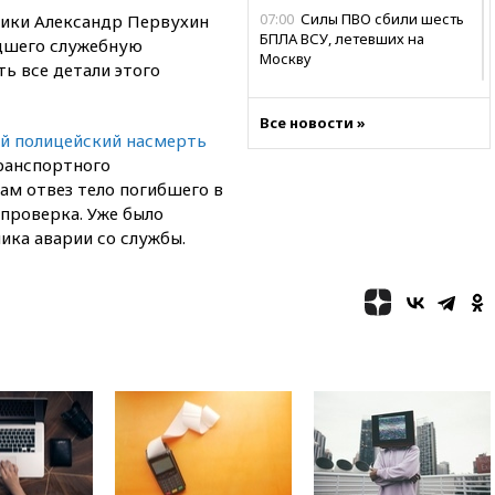
07:00
Силы ПВО сбили шесть
лики Александр Первухин
БПЛА ВСУ, летевших на
едшего служебную
Москву
ть все детали этого
06:25
Золото подорожало до
$4350 за тройскую унцию
Все новости »
й полицейский насмерть
06:01
МИД РФ: Казахстан
ранспортного
понимает сущность киевского
режима
ам отвез тело погибшего в
проверка. Уже было
05:10
Дом детства Нила
ика аварии со службы.
Армстронга впервые за 38 лет
выставили на продажу
04:00
Мирошник: России стоит
быть готовой к продолжению
украинского конфликта
03:16
Трамп заявил, что
предпочел бы соглашение с
Ираном
02:06
Лантратова: судьба
сотни жителей Курской
области все еще неизвестна