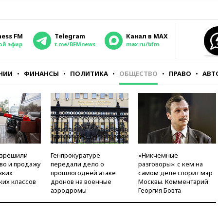
ness FM
Telegram
Канал в MAX
ой эфир
t.me/BFMnews
max.ru/bfm
НИИ
ФИНАНСЫ
ПОЛИТИКА
ОБЩЕСТВО
ПРАВО
АВТ
азрешили
Генпрокуратуре
«Никчемные
во и продажу
передали дело о
разговоры»: с кем на
зких
прошлогодней атаке
самом деле спорит мэр
ких классов
дронов на военные
Москвы. Комментарий
аэродромы
Георгия Бовта