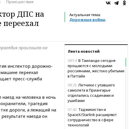
о
Происшествия
ктор ДПС на
Актуальная тема:
Дорожные войны
 переехал
трагедия произошла на
Лента новостей
08:54
В Таиланде сегодня
тия инспектор дорожно-
прощаются с молодыми
россиянами, жестоко убитыми
 машине переехал
в Паттайе
бщает пресс-служба
08:26
Летчики с упавшего
самолета в Приангарье
отделались ссадинами и
наезд на человека в ночь
ушибами
оохранители, трагедия
тке дороги, а лежащий на
07:40
Таджикистан и
SpaceX/Starlink расширяют
 результате наезда он
сотрудничество в сфере
технологий