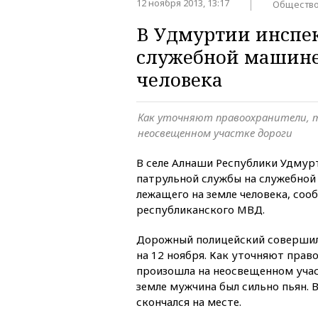
12 ноября 2013, 13:17
Обществ
В Удмуртии инспе
служебной машине
человека
Как уточняют правоохранители, 
неосвещенном участке дороги
В селе Алнаши Республики Удмур
патрульной службы на служебной
лежащего на земле человека, соо
республиканского МВД.
Дорожный полицейский совершил 
на 12 ноября. Как уточняют прав
произошла на неосвещенном учас
земле мужчина был сильно пьян. В
скончался на месте.