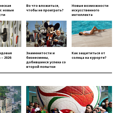
экологических классов
ческая
Во что вложиться,
Новые возможности
вчера, 21:15
Путин обсудил с
: новые
чтобы не проиграть?
искусственного
Машковым 150-летие Союза
сти
интеллекта
театральных деятелей
вчера, 20:47
Newsweek:
«взрывная» диарея охватила
47 из 50 штатов США
вчера, 20:35
ПВО за 12 часов
сбила 200 украинских
беспилотников
ндовая
Знаменитости и
Как защититься от
 – 2026
бизнесмены,
солнца на курорте?
вчера, 20:20
Третий комплект
добившиеся успеха со
золотых медалей выиграли на
второй попытки
ЧЕ российские синхронистки
вчера, 20:15
ТАСС: жизни
главы «Уралдронзавода»
после взрыва ничего не
угрожает
вчера, 20:08
По всей Грузии
снова отключилось
электричество