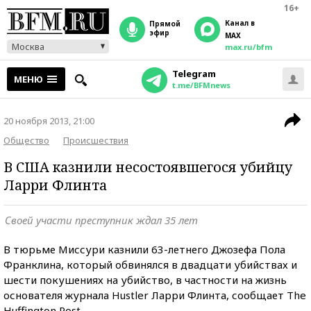
16+
Канал в
прямой
эфир
MAX
Москва
max.ru/bfm
Telegram
МЕНЮ
t.me/BFMnews
20 ноября 2013, 21:00
Общество
Происшествия
В США казнили несостоявшегося убийцу
Ларри Флинта
Своей участи преступник ждал 35 лет
В тюрьме Миссури казнили 63-летнего Джозефа Пола
Франклина, который обвинялся в двадцати убийствах и
шести покушениях на убийство, в частности на жизнь
основателя журнала Hustler Ларри Флинта, сообщает The
Huffington Post.