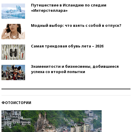
Путешествие в Исландию по следам
«Интерстеллара»
Модный выбор: что взять с собой в отпуск?
Самая трендовая обувь лета – 2026
Знаменитости и бизнесмены, добившиеся
успеха со второй попытки
Как защититься от солнца на курорте?
ФОТОИСТОРИИ
Кто изобрел средства связи?