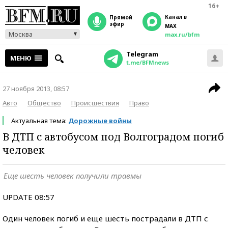
16+
Канал в
прямой
эфир
MAX
Москва
max.ru/bfm
Telegram
МЕНЮ
t.me/BFMnews
27 ноября 2013, 08:57
Авто
Общество
Происшествия
Право
Актуальная тема:
Дорожные войны
В ДТП с автобусом под Волгоградом погиб
человек
Еще шесть человек получили травмы
UPDATE 08:57
Один человек погиб и еще шесть пострадали в ДТП с