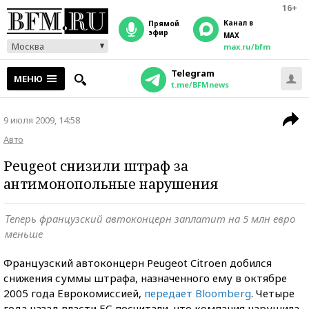
16+
Канал в
прямой
эфир
MAX
Москва
max.ru/bfm
Telegram
МЕНЮ
t.me/BFMnews
9 июля 2009, 14:58
Авто
Peugeot снизили штраф за
антимонопольные нарушения
Теперь французский автоконцерн заплатит на 5 млн евро
меньше
Французский автоконцерн Peugeot Citroen добился
снижения суммы штрафа, назначенного ему в октябре
2005 года Еврокомиссией,
передает Bloomberg
. Четыре
года назад власти ЕС посчитали, что компания нарушила