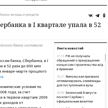
Банки, вклады и кредиты
рбанка в I квартале упала в 52
ийского банка составила
Лента новостей
21:10
РФ не получала
сии банка, Сбербанка, в I
обращений о прекращении
концессии строительства ж/д
а в 52 раза до 600 млн
в Армении
 в январе-марте прошлого
ка
.
20:27
Ямпольская призвала
оптимизировать олимпиады
для поступления в вузы
номические условия по
08 года, за счет
20:00
Зеленский 8 августа
и в первом квартале 2009
посетит Сербию с
официальным визитом
х доходов от
рациям с клиентами, а