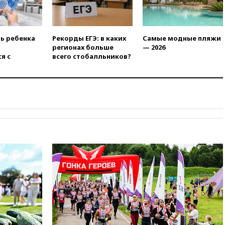
автобусу в Запорожской
области
17:25
В аэропортах Сочи и
ть ребенка
Рекорды ЕГЭ: в каких
Самые модные пляжи
Геленджика сняты
регионах больше
— 2026
ограничения
я с
всего стобалльников?
17:17
Власти РФ помогут
пострадавшему от атак на
склады Wildberries бизнесу
16:55
Экс-директору Popcorn
Books запросили четыре года
условно
16:46
ЦБ: международные
резервы России снизились
16:35
На восстановление
Херсонской области направят
6,8 млрд рублей
16:16
The Guardian: ученые
США создали
гипоаллергенных собак
15:45
Спутник «Электро-Л» №