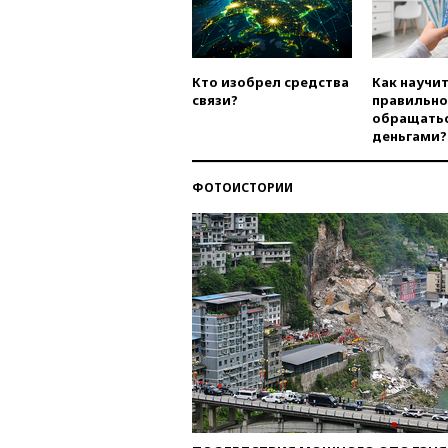
Кто изобрел средства
Как научи
связи?
правильно
обращатьс
деньгами?
ФОТОИСТОРИИ