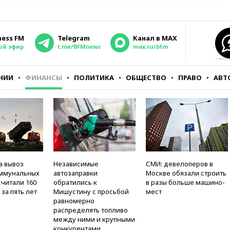
ness FM
Telegram
Канал в MAX
ой эфир
t.me/BFMnews
max.ru/bfm
НИИ
ФИНАНСЫ
ПОЛИТИКА
ОБЩЕСТВО
ПРАВО
АВТ
а вывоз
Независимые
СМИ: девелоперов в
оммунальных
автозаправки
Москве обязали строить
считали 160
обратились к
в разы больше машино-
за пять лет
Мишустину с просьбой
мест
равномерно
распределять топливо
между ними и крупными
конкурентами