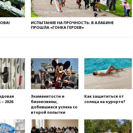
5 введен в эксплуатацию
15:35
Два человека погибли
при атаках дронов ВСУ в
ЛОВА!
ИСПЫТАНИЕ НА ПРОЧНОСТЬ: В АЛАБИНЕ
Брянской области
ПРОШЛА «ГОНКА ГЕРОЕВ»
15:15
В половине штатов США
зафиксирована вспышка
сальмонеллеза
14:57
Жара в Европе может
нанести ущерб экономике в
размере €800 млрд
14:49
Пентагон озаботился
критикой Трампа по поводу
дефицита боеприпасов
14:40
В Германии задержан
ндовая
Знаменитости и
Как защититься от
украинец за шпионаж на
 – 2026
бизнесмены,
солнца на курорте?
оборонном предприятии
добившиеся успеха со
второй попытки
14:21
АТОР сообщила о
снижении цен на авиабилеты
в России