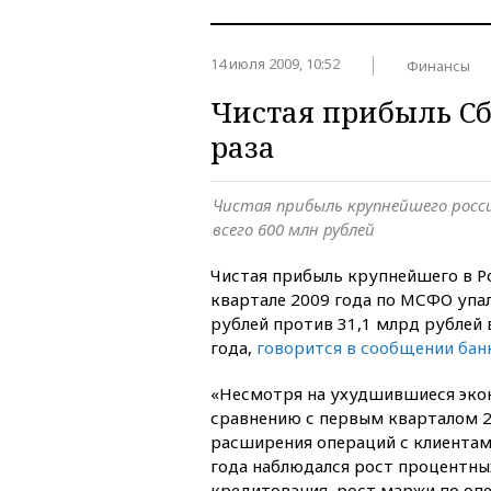
14 июля 2009, 10:52
Финансы
Чистая прибыль Сбе
раза
Чистая прибыль крупнейшего росс
всего 600 млн рублей
Чистая прибыль крупнейшего в Рос
квартале 2009 года по МСФО упал
рублей против 31,1 млрд рублей
года,
говорится в сообщении бан
«Несмотря на ухудшившиеся эко
сравнению с первым кварталом 20
расширения операций с клиентам
года наблюдался рост процентны
кредитования, рост маржи по опе