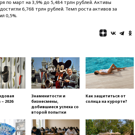
ря по март на 3,9% до 5,484 трлн рублей. Активы
18:35
В Жуковском и
достигли 6,768 трлн рублей. Темп роста активов за
аэропорту Геленджика
ил 0,5%.
введены ограничения
18:21
Зюганов присоединился
к критике «Яблока»
18:15
Четыре человека
пострадали при атаках ВСУ на
Белгородскую область
18:00
Совет мира выбрал
подрядчика для
строительства военной базы в
Газе
17:50
Миронов призвал снять
«Яблоко» с выборов в Госдуму
ндовая
Знаменитости и
Как защититься от
 – 2026
бизнесмены,
солнца на курорте?
17:45
Правительство получит
добившиеся успеха со
«золотую акцию» в
второй попытки
управлении аэропортом
Шереметьево
17:35
Шесть человек
пострадали при ударе ВСУ по