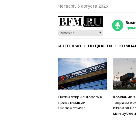
Четверг, 6 августа 2026
Busi
прям
Москва
ИНТЕРВЬЮ
ПОДКАСТЫ
КОМПА
СТИЛЬ
ТЕСТЫ
Путин открыл дорогу к
Компании з
приватизации
твердых к
Шереметьева
отходов на
млн рублей 