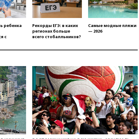
14:19
Масштабный сбой
произошел в рунете
14:14
«Ведомости»: Озон банк
не пострадает от британских
ть ребенка
Рекорды ЕГЭ: в каких
Самые модные пляжи
санкций
регионах больше
— 2026
13:58
Медведев назвал
я с
всего стобалльников?
Японию вассалом США
13:45
В Петербурге достроили
новый тоннель зеленой ветки
метро
13:38
В эфире «Радиостанции
Судного дня» прозвучали три
сообщения
13:29
Восемь человек
пострадали при наезде
автомобиля на толпу в Омске
13:19
WP: Трамп определился
со своим преемником
13:13
СК возбудил дело по
факту гибели женщины и