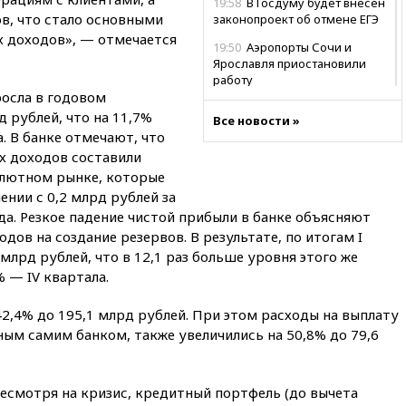
19:58
В Госдуму будет внесен
в, что стало основными
законопроект об отмене ЕГЭ
 доходов», — отмечается
19:50
Аэропорты Сочи и
Ярославля приостановили
работу
осла в годовом
19:35
WP: Трамп призвал
 рублей, что на 11,7%
Все новости »
доноров-республиканцев
а. В банке отмечают, что
поддержать Вэнса на выборах
х доходов составили
2028 года
алютном рынке, которые
19:20
Число ломбардов в РФ
ении с 0,2 млрд рублей за
превысило максимум 2022
а. Резкое падение чистой прибыли в банке объясняют
года
ов на создание резервов. В результате, по итогам I
19:15
Жуковский и аэропорт
млрд рублей, что в 12,1 раз больше уровня этого же
Геленджика возобновили
 — IV квартала.
работу
19:00
Путин уточнил порядок
2,4% до 195,1 млрд рублей. При этом расходы на выплату
присвоения воинских званий
ым самим банком, также увеличились на 50,8% до 79,6
добровольцам
18:50
Euractiv: восток
Финляндии приходит в упадок
есмотря на кризис, кредитный портфель (до вычета
без российских туристов