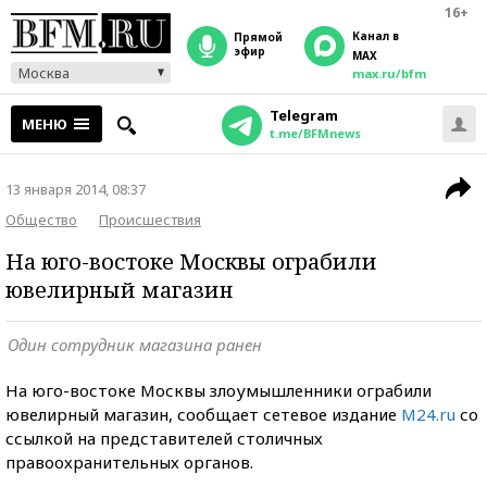
16+
Канал в
прямой
эфир
MAX
Москва
max.ru/bfm
Telegram
МЕНЮ
t.me/BFMnews
13 января 2014, 08:37
Общество
Происшествия
На юго-востоке Москвы ограбили
ювелирный магазин
Один сотрудник магазина ранен
На юго-востоке Москвы злоумышленники ограбили
ювелирный магазин, сообщает сетевое издание
М24.ru
со
ссылкой на представителей столичных
правоохранительных органов.