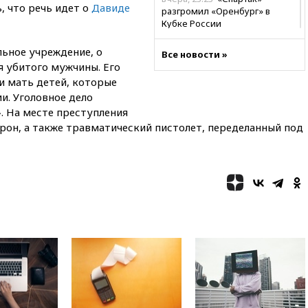
, что речь идет о
Давиде
разгромил «Оренбург» в
Кубке России
вчера, 23:00
Пост Дмитриева в
льное учреждение, о
Все новости »
X о миграционном кризисе в
я убитого мужчины. Его
Сеуте набрал миллион
и мать детей, которые
просмотров
и. Уголовное дело
вчера, 22:49
Минпромторг:
. На месте преступления
банкротство «Кванта» не
трон, а также травматический пистолет, переделанный под
означает прекращения
производства телевизоров в
РФ
вчера, 22:35
Семь грузовых
вагонов сошли с рельсов в
Оренбургской области
вчера, 22:22
Минфин: в июле
выросли нефтегазовые
доходы российского бюджета
вчера, 22:15
Аксаков: ЦБ
согласовал первый стандарт
исламского банкинга