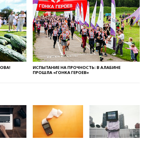
вчера, 20:20
Третий комплект
золотых медалей выиграли на
ЧЕ российские синхронистки
вчера, 20:15
ТАСС: жизни
главы «Уралдронзавода»
после взрыва ничего не
угрожает
вчера, 20:08
По всей Грузии
снова отключилось
электричество
ЛОВА!
ИСПЫТАНИЕ НА ПРОЧНОСТЬ: В АЛАБИНЕ
ПРОШЛА «ГОНКА ГЕРОЕВ»
вчера, 20:00
Зеленский связал
дефицит ракет с попыткой
Запада принудить Киев к
уступкам
вчера, 19:45
Памфилова: ЦИК
примет беспрецедентные
меры безопасности во время
выборов
вчера, 19:35
Памфилова
сообщила об омоложении
партийных списков на выборах