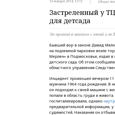
13 января 2014, 12:13
Общество
Застреленный у ТЦ
для детсада
Он приехал в магазин с няней и ее
Бывший вор в законе Давид Мелк
на подземной парковке возле тор
Мерлен» в Подмосковье, ездил в 
детского сада. Об этом сообщили
областного управления Следстве
Инцидент произошел вечером 11
мужчина 1964 года рождения. В не
он подходил к своей машине с же
попали в область груди и живота.
госпитализировали, однако
наутр
предварительной информации, у 
судимостей. Наказания он отбыва