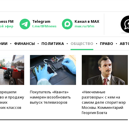
ness FM
Telegram
Канал в MAX
ой эфир
t.me/BFMnews
max.ru/bfm
НИИ
ФИНАНСЫ
ПОЛИТИКА
ОБЩЕСТВО
ПРАВО
АВТ
азрешили
Покупатель «Кванта»
«Никчемные
во и продажу
намерен возобновить
разговоры»: с кем на
зких
выпуск телевизоров
самом деле спорит мэр
ких классов
Москвы. Комментарий
Георгия Бовта