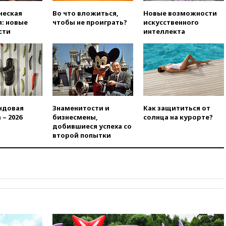
вчера, 21:43
Организаторы
«Интервидения»
ческая
Во что вложиться,
Новые возможности
подтвердили, что конкурс
: новые
чтобы не проиграть?
искусственного
пройдет в Саудовской Аравии
сти
интеллекта
вчера, 21:35
Машков: в РФ
подготовили концепцию
развития театрального
искусства до 2035 года
вчера, 21:21
Правительство
РФ разрешило продажу
бензина старых
ндовая
Знаменитости и
Как защититься от
экологических классов
 – 2026
бизнесмены,
солнца на курорте?
добившиеся успеха со
вчера, 21:15
Путин обсудил с
второй попытки
Машковым 150-летие Союза
театральных деятелей
вчера, 20:47
Newsweek:
«взрывная» диарея охватила
47 из 50 штатов США
вчера, 20:35
ПВО за 12 часов
сбила 200 украинских
беспилотников