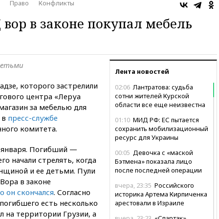
Право
Конфликты
 вор в законе покупал мебель
 детьми
Лента новостей
адзе, которого застрелили
02:06
Лантратова: судьба
гового центра «Леруа
сотни жителей Курской
области все еще неизвестна
магазин за мебелью для
 в
пресс-службе
01:10
МИД РФ: ЕС пытается
нного комитета.
сохранить мобилизационный
ресурс для Украины
 января. Погибший —
00:05
Девочка с «маской
го начали стрелять, когда
Бэтмена» показала лицо
нщиной и ее детьми. Пули
после последней операции
 Вора в законе
вчера, 23:35
Российского
о он скончался
. Согласно
историка Артема Кирпиченка
погибшего есть несколько
арестовали в Израиле
л на территории Грузии, а
вчера, 23:23
«Спартак»