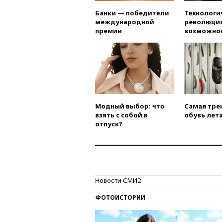
Банки — победители
Технологи
международной
революция
премии
возможно
Модный выбор: что
Самая тре
взять с собой в
обувь лета
отпуск?
Новости СМИ2
ФОТОИСТОРИИ