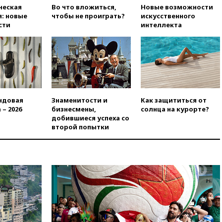
в Госдуму
ческая
Во что вложиться,
Новые возможности
: новые
чтобы не проиграть?
искусственного
вчера, 19:25
Путин
сти
интеллекта
прокомментировал первый
номер «Единой России» в
бюллетене
вчера, 19:15
Путин обсудил с
Памфиловой подготовку к
единому дню голосования
вчера, 18:56
Wildberries
ндовая
Знаменитости и
Как защититься от
отрицает перенос основной
 – 2026
бизнесмены,
солнца на курорте?
логистики за пределы России
добившиеся успеха со
второй попытки
вчера, 18:45
Крупнейший
склад маркетплейса Rozetka
сгорел под Киевом
вчера, 18:35
Джаред Лето
лишился роли в фильме
Барри Левинсона на фоне
обвинений в насилии
вчера, 18:28
Выборы ректора
ГИТИСа перенесены на «после
1 ноября»