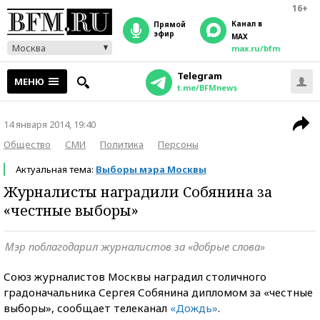
16+
Канал в
прямой
эфир
MAX
Москва
max.ru/bfm
Telegram
МЕНЮ
t.me/BFMnews
14 января 2014, 19:40
Общество
СМИ
Политика
Персоны
Актуальная тема:
Выборы мэра Москвы
Журналисты наградили Собянина за
«честные выборы»
Мэр поблагодарил журналистов за «добрые слова»
Союз журналистов Москвы наградил столичного
градоначальника Сергея Собянина дипломом за «честные
выборы», сообщает телеканал
«Дождь»
.