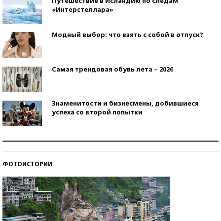
Путешествие в Исландию по следам
«Интерстеллара»
Модный выбор: что взять с собой в отпуск?
Самая трендовая обувь лета – 2026
Знаменитости и бизнесмены, добившиеся
успеха со второй попытки
Как защититься от солнца на курорте?
ФОТОИСТОРИИ
Кто изобрел средства связи?