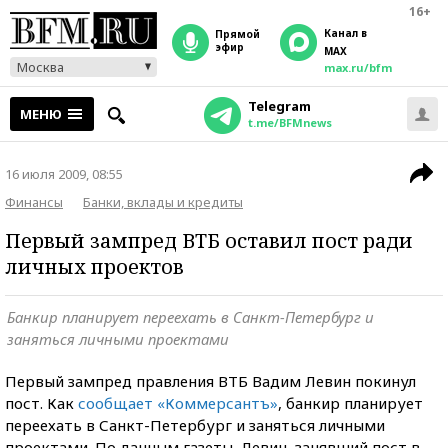
16+
Канал в
прямой
эфир
MAX
Москва
max.ru/bfm
Telegram
МЕНЮ
t.me/BFMnews
16 июля 2009, 08:55
Финансы
Банки, вклады и кредиты
Первый зампред ВТБ оставил пост ради
личных проектов
Банкир планирует переехать в Санкт-Петербург и
заняться личными проектами
Первый зампред правления ВТБ Вадим Левин покинул
пост. Как
сообщает «Коммерсантъ»
, банкир планирует
переехать в Санкт-Петербург и заняться личными
проектами. По данным газеты, Левин, занявший пост в