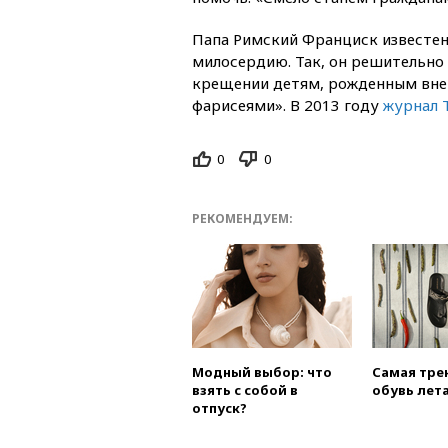
Папа Римский Франциск известе
милосердию. Так, он решительно
крещении детям, рожденным вне 
фарисеями». В 2013 году
журнал 
0
0
РЕКОМЕНДУЕМ:
Модный выбор: что
Самая тре
взять с собой в
обувь лета
отпуск?