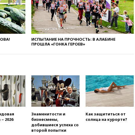
окна десятого этажа
17:17
Bloomberg:
киберкомандование США
расследует серию
самоубийств своих служащих
17:00
Сняты ограничения на
ЛОВА!
ИСПЫТАНИЕ НА ПРОЧНОСТЬ: В АЛАБИНЕ
полеты в аэропорту
ПРОШЛА «ГОНКА ГЕРОЕВ»
Геленджика
16:50
В Братиславе загорелся
крупнейший НПЗ Slovnaft
16:45
«Яблоко» подаст иск к
депутату Госдумы Алексею
Журавлеву
16:35
Мельникова и еще
шесть гимнастов сборной
России не получили визы на
ЧЕ
ндовая
Знаменитости и
Как защититься от
16:16
Движение по
 – 2026
бизнесмены,
солнца на курорте?
Крымскому мосту
добившиеся успеха со
перекрывали второй раз за
второй попытки
день