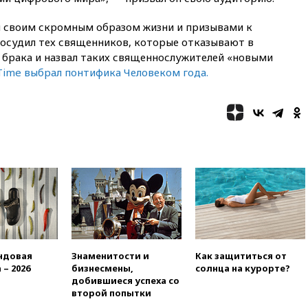
20:00
СК возбудил дело
н своим скромным образом жизни и призывами к
против журналистки Катерины
 осудил тех священников, которые отказывают в
Гордеевой о фейках о ВС
России
брака и назвал таких священнослужителей «новыми
Time выбрал понтифика Человеком года.
19:45
ISU предоставил
нейтральный статус
фигуристкам Валиевой и
Трусовой
19:35
Зеленский впервые
совершил официальный визит
в Сербию
19:19
Россиянка погибла во
Французских Альпах
19:00
Открытое горение на
складе в Брянске
ликвидировано
ндовая
Знаменитости и
Как защититься от
18:55
Минобороны отчиталось
 – 2026
бизнесмены,
солнца на курорте?
об ударах по двум украинским
добившиеся успеха со
сухогрузам в Черном море
второй попытки
18:47
Школьники из РФ стали