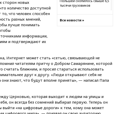
Польшей скопилось свыше 6,5
х сторон новых
тысячи грузовиков
 что количество доступной
то, что человек способен
20:53
Швыдкой:
«Интервидение» точно
ность разных мнений,
Все новости »
пройдет в 2026 году
тобы лучше понимать
чтобы
20:45
ПВО за день сбила еще
75 украинских беспилотников
сточниками информации,
над Россией
ниям и подтверждают их
20:35
Велосипедист погиб при
атаке FPV-дрона в
Белгородской области
ска, Интернет может стать «сетью, связывающей не
апомнил читателям притчу о Добром Самарянине, которой
20:30
Лидию Невзорову
го считать ближним, и просил стараться использовать
заочно арестовали по делу о
финансировании
нимательнее друг к другу. «Люди открывают себя не
экстремизма
а они знают, что будут вполне приняты», — написал Папа
20:20
Суд США постановил
остановить строительство
бального зала в Белом доме
между Церковью, которая выходит к людям на улицы и
ебя, он всегда без сомнений выбирал первую. Теперь он
20:15
Сенат США одобрил
ы выйти «на цифровые дороги» к тем, кому она может
ужесточение санкций против
России и Ирана
ми цифрового мира», — призвал он свою аудиторию.