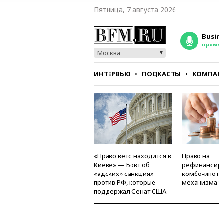
Пятница, 7 августа 2026
Busi
прям
Москва
ИНТЕРВЬЮ
ПОДКАСТЫ
КОМПА
СТИЛЬ
ТЕСТЫ
«Право вето находится в
Право на
Киеве» — Бовт об
рефинанси
«адских» санкциях
комбо-ипот
против РФ, которые
механизма 
поддержал Сенат США