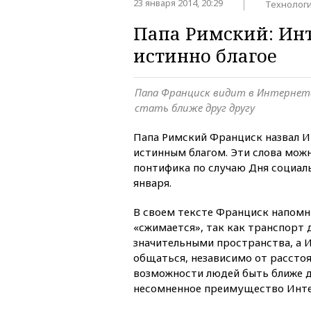
23 января 2014, 20:29
Технолог
Папа Римский: Инт
истинно благое
Папа Франциск видит в Интернет
стать ближе друг другу
Папа Римский Франциск назвал 
истинным благом. Эти слова мож
понтифика по случаю Дня социа
января.
В своем тексте Франциск напомн
«сжимается», так как транспорт 
значительными пространства, а 
общаться, независимо от расстоя
возможности людей быть ближе д
несомненное преимущество Инте