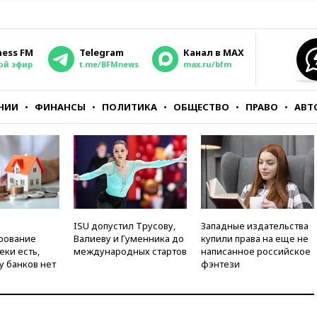
ness FM
Telegram
Канал в MAX
ой эфир
t.me/BFMnews
max.ru/bfm
НИИ
ФИНАНСЫ
ПОЛИТИКА
ОБЩЕСТВО
ПРАВО
АВТ
ISU допустил Трусову,
Западные издательства
рование
Валиеву и Гуменника до
купили права на еще не
еки есть,
международных стартов
написанное российское
у банков нет
фэнтези