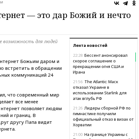
ии
ернет — это дар Божий и нечто
е возможность для людей
Лента новостей
22:28
Бессент анонсировал
Интернет Божьим даром и
скорое соглашение о
прекращении огня США и
но встретить в обращении
Ирана
льных коммуникаций 24
21:56
The Atlantic: Маск
отказал Украине в
использовании Starlink для
ил, что современный мир
атак вглубь РФ
делает все менее
Интернет позволяет людям
21:26
Лидеры сборной РФ по
гимнастике получили
ний и границ. В
официальный отказ в визах от
руг другу Папа видит
Хорватии
рнета.
21:00
На границе Украины с