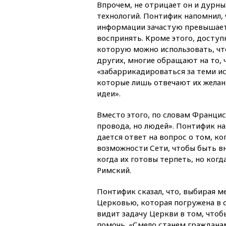
Впрочем, не отрицает он и дурны
технологий. Понтифик напомнил,
информации зачастую превышает 
воспринять. Кроме этого, доступ
которую можно использовать, ч
других, многие обращают на то, 
«забаррикадироваться за теми и
которые лишь отвечают их жела
идеи».
Вместо этого, по словам Франци
провода, но людей». Понтифик н
дается ответ на вопрос о том, ко
возможности Сети, чтобы быть в
когда их готовы терпеть, но когд
Римский.
Понтифик сказал, что, выбирая 
Церковью, которая погружена в с
видит задачу Церкви в том, чтоб
помочь. «Смело станем граждана