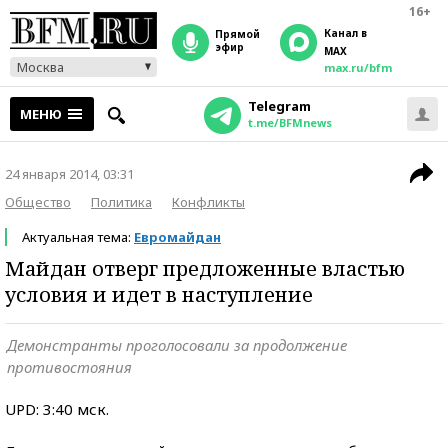
16+
Канал в
прямой
эфир
MAX
Москва
max.ru/bfm
Telegram
МЕНЮ
t.me/BFMnews
24 января 2014, 03:31
Общество
Политика
Конфликты
Актуальная тема:
Евромайдан
Майдан отверг предложенные властью
условия и идет в наступление
Демонстранты проголосовали за продолжение
противостояния
UPD: 3:40 мск.