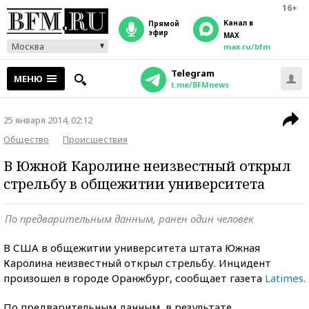
16+
Канал в
прямой
эфир
MAX
Москва
max.ru/bfm
Telegram
МЕНЮ
t.me/BFMnews
25 января 2014, 02:12
Общество
Происшествия
В Южной Каролине неизвестный открыл
стрельбу в общежитии университета
По предварительным данным, ранен один человек
В США в общежитии университета штата Южная
Каролина неизвестный открыл стрельбу. Инцидент
произошел в городе Оранжбург, сообщает газета
Latimes.
По предварительным данным, в результате