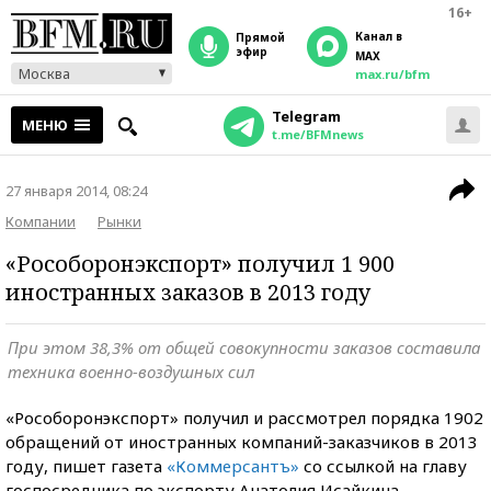
16+
Канал в
прямой
эфир
MAX
Москва
max.ru/bfm
Telegram
МЕНЮ
t.me/BFMnews
27 января 2014, 08:24
Компании
Рынки
«Рособоронэкспорт» получил 1 900
иностранных заказов в 2013 году
При этом 38,3% от общей совокупности заказов составила
техника военно-воздушных сил
«Рособоронэкспорт» получил и рассмотрел порядка 1902
обращений от иностранных компаний-заказчиков в 2013
году, пишет газета
«Коммерсантъ»
со ссылкой на главу
госпосредника по экспорту Анатолия Исайкина.